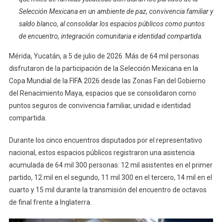
Selección Mexicana en un ambiente de paz, convivencia familiar y
Personas
Vivieron
saldo blanco, al consolidar los espacios públicos como puntos
La
de encuentro, integración comunitaria e identidad compartida.
Pasión
Mérida, Yucatán, a 5 de julio de 2026. Más de 64 mil personas
Del
disfrutaron de la participación de la Selección Mexicana en la
Fútbol
En
Copa Mundial de la FIFA 2026 desde las Zonas Fan del Gobierno
Las
del Renacimiento Maya, espacios que se consolidaron como
Zonas
puntos seguros de convivencia familiar, unidad e identidad
Fan
compartida.
De
Yucatán
Durante los cinco encuentros disputados por el representativo
nacional, estos espacios públicos registraron una asistencia
acumulada de 64 mil 300 personas: 12 mil asistentes en el primer
partido, 12 mil en el segundo, 11 mil 300 en el tercero, 14 mil en el
cuarto y 15 mil durante la transmisión del encuentro de octavos
de final frente a Inglaterra.