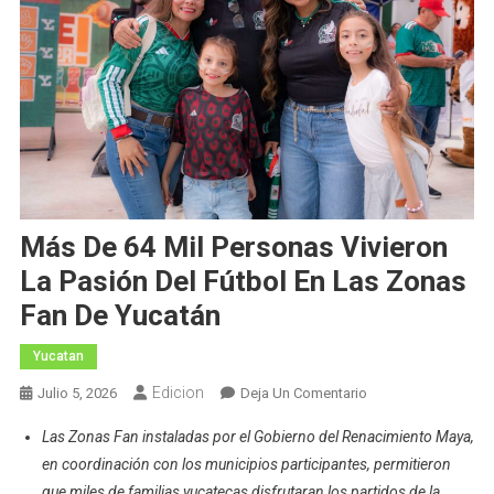
Más De 64 Mil Personas Vivieron
La Pasión Del Fútbol En Las Zonas
Fan De Yucatán
Yucatan
Edicion
En
Julio 5, 2026
Deja Un Comentario
Más
Las Zonas Fan instaladas por el Gobierno del Renacimiento Maya,
De
en coordinación con los municipios participantes, permitieron
64
que miles de familias yucatecas disfrutaran los partidos de la
Mil