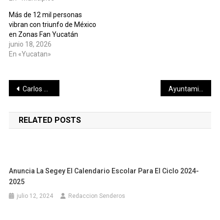
Más de 12 mil personas
vibran con triunfo de México
en Zonas Fan Yucatán
junio 18, 2026
En «Yucatan»
Navegación
Carlos Gutiérrez conquista el Medio Maratón del 155 Aniversario de Progreso
Ayuntamiento de Mérida amplía plazo del Crédito de Mujer a Mujer
de
RELATED POSTS
entradas
Anuncia La Segey El Calendario Escolar Para El Ciclo 2024-
2025
julio 12, 2024
Redaccion Senderos