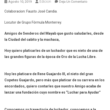
Edicion
En
Agosto 10, 2019
Deja Un Comentario
Máscaras
Colaboracion: Fausto José Candia.
Y
Cabelleras…
Locutor de Grupo Fórmula Monterrey.
Amigos de Senderos del Mayab que gusto saludarles, desde
la Ciudad del cabito y la machaca,
Hoy quiero platicarles de un luchador que es nieto de una de
las grandes figuras de la época de Oro de la Lucha Libre.
Hoy les platicare de Rene Guajardo III, el nieto del gran
Copetes Guajardo, pero más que platicar de su carrera en los
encordados, quiero contarles que nuestro Amigo acaba de
lanzar una fundación cuyo nombre es “Luchar para Ayudar”
Conocemos su trayectoria de luchador, conocemos a la