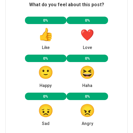
What do you feel about this post?
0%
0%
Like
Love
0%
0%
Happy
Haha
0%
0%
Sad
Angry