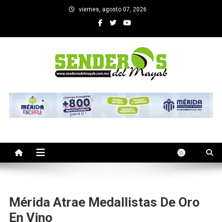
Saltar
viernes, agosto 07, 2026
al
contenido
SENDEROS DEL MAYAB
El medio informativo de Yucatan
Mérida Atrae Medallistas De Oro
En Vino