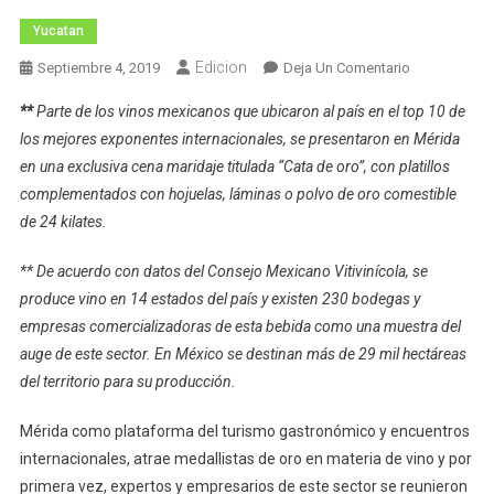
Yucatan
Edicion
En
Septiembre 4, 2019
Deja Un Comentario
Mérida
**
Parte de los vinos mexicanos que ubicaron al país en el top 10 de
Atrae
los mejores exponentes internacionales, se presentaron en Mérida
Medallistas
en una exclusiva cena maridaje titulada “Cata de oro”, con platillos
De
complementados con hojuelas, láminas o polvo de oro comestible
Oro
En
de 24 kilates.
Vino
** De acuerdo con datos del Consejo Mexicano Vitivinícola, se
produce vino en 14 estados del país y existen 230 bodegas y
empresas comercializadoras de esta bebida como una muestra del
auge de este sector. En México se destinan más de 29 mil hectáreas
del territorio para su producción.
Mérida como plataforma del turismo gastronómico y encuentros
internacionales, atrae medallistas de oro en materia de vino y por
primera vez, expertos y empresarios de este sector se reunieron