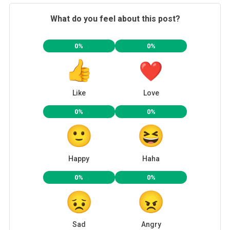
What do you feel about this post?
0%
0%
Like
Love
0%
0%
Happy
Haha
0%
0%
Sad
Angry