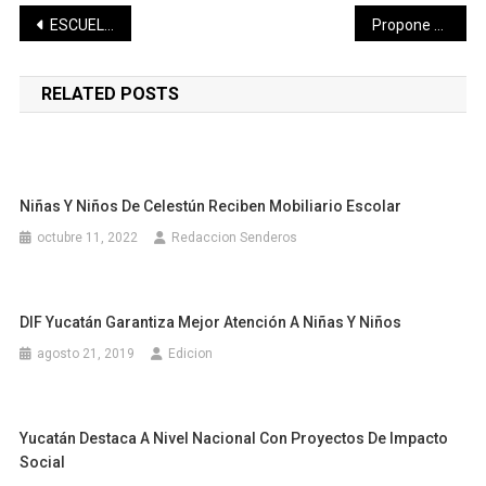
Navegación
ESCUELAS TÉCNICAS DEPORTIVAS, EN PROCESO DE CAPTAR TALENTOS
Propone PRI esquema para garantizar el suministro de medicamentos oncológicos para niños, niñas y adolescentes
de
RELATED POSTS
entradas
Niñas Y Niños De Celestún Reciben Mobiliario Escolar
octubre 11, 2022
Redaccion Senderos
DIF Yucatán Garantiza Mejor Atención A Niñas Y Niños
agosto 21, 2019
Edicion
Yucatán Destaca A Nivel Nacional Con Proyectos De Impacto
Social