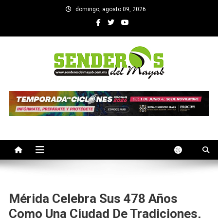
Saltar
domingo, agosto 09, 2026
al
contenido
SENDEROS DEL MAYAB
El medio informativo de Yucatan
Mérida Celebra Sus 478 Años
Como Una Ciudad De Tradiciones,