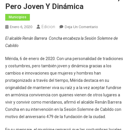
Pero Joven Y Dinámica
Municipios
Edicion
En
Enero 6, 2020
Deja Un Comentario
Mérida
El alcalde Renán Barrera Concha encabeza la Sesión Solemne de
Celebra
Cabildo
Sus
478
Mérida, 6 de enero de 2020. Con una personalidad de tradiciones
Años
y costumbres, pero también joven y dinámica gracias a los
Como
cambios e innovaciones que mujeres y hombres han
Una
Ciudad
protagonizado a través del tiempo, Mérida destaca en su
De
originalidad de mantener viva su raíz y a la vez aceptar fundirse
Tradiciones,
en armónica convivencia con quienes vienen de otros lugares a
Pero
vivir y convivir como meridanos, afirmó el alcalde Renán Barrera
Joven
Concha en su intervención en la Sesión Solemne de Cabildo con
Y
motivo del aniversario 479 de la fundación de la ciudad.
Dinámica
En su mensaje, el munícipe remarcó que las costumbres locales