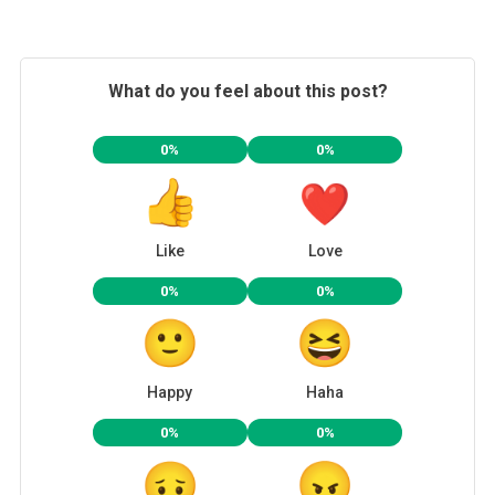
What do you feel about this post?
0%
0%
Like
Love
0%
0%
Happy
Haha
0%
0%