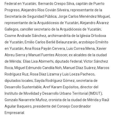
Federal en Yucatán; Bernardo Crespo Silva, capitán de Puerto
Progreso; Alejandro Ríos Covián Silveira, representante de la
Secretaría de Seguridad Pública; Jorge Carlos Menéndez Moguel,
representante de la Arquidiócesis de Yucatán; Alejandro Álvarez
Gallegos, canciller secretario de la Arquidiócesis de Yucatán;
Cosme Andrade Sánchez, archimandrita de la Iglesia Ortodoxa
de Yucatán; Emilio Carlos Berlié Belaunzarán, arzobispo Emérito
en Yucatán; Ana Rosa Payán Cervera, Luis Correa Mena, Xavier
Abreu Sierra y Manuel Fuentes Alcocer, ex alcaldes de la ciudad
de Mérida; Elías Lixa Abimerhi, diputado federal; Víctor Sánchez
Roca, Miguel Edmundo Candila Noh, Manuel Díaz Suárez, Marcos
Rodríguez Ruz, Rosa Díaz Lizama y Luis Loeza Pacheco,
diputados locales; Sayda Rodríguez Gómez, secretaria de
Desarrollo Sustentable; Aref Karam Espósitos, director del
Instituto de Movilidad y Desarrollo Urbano Territorial (IMDUT);
Gonzalo Navarrete Muñoz, cronista de la ciudad de Mérida y Raúl
Aguilar Baqueiro, presidente del Consejo Coordinador
Empresarial.