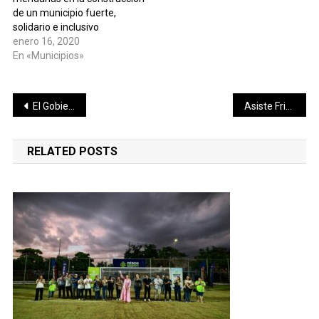
de un municipio fuerte,
solidario e inclusivo
enero 16, 2020
En «Municipios»
Navegación
El Gobierno Estatal anuncia ajustes para hacer más eficientes los servicios a las y los yucatecos
Asiste Fritz Sierra a sesión de cabildo por 478 aniversario de Mérida
de
RELATED POSTS
entradas