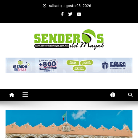
Saltar
sábado, agosto 08, 2026
al
contenido
SENDEROS DEL MAYAB
El medio informativo de Yucatan