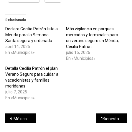
Relacionado
Declara Cecilia Patrón lista a
Más vigilancia en parques,
Mérida para la Semana
mercados y terminales para
Santa segura y ordenada
un verano seguro en Mérida;
abril 14, 2025
Cecilia Patrón
En «Municipios»
julio 15, 2026
En «Municipios»
Detalla Cecilia Patrón el plan
Verano Seguro para cuidar a
vacacionistas y familias
meridanas
julio 7, 2025
En «Municipios»
Navegación
México moderniza procesos para acelerar innovación farmacéutica y fortalecer su economía: Marcelo Ebrard
“Bienestar Laboral en tu Colonia” acerca oportunidades de empleo en Umán
de