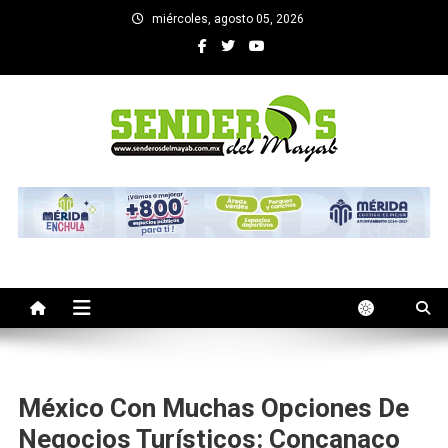
Saltar
miércoles, agosto 05, 2026
al
contenido
SENDEROS DEL MAYAB
El medio informativo de Yucatan
México Con Muchas Opciones De
Negocios Turísticos: Concanaco