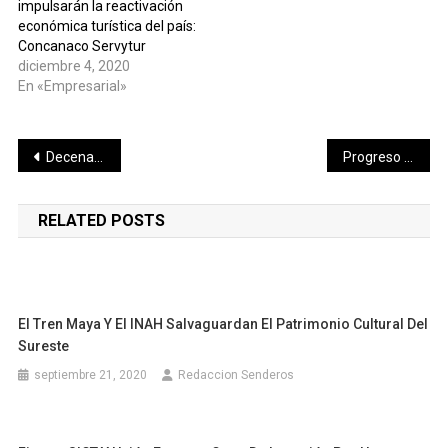
impulsarán la reactivación
económica turística del país:
Concanaco Servytur
diciembre 4, 2020
En «Empresarial»
Navegación
Decenas de ánimas recorren las principales calles de Umán
Progreso realiza su segundo Festival del Día de Muertos
de
RELATED POSTS
entradas
El Tren Maya Y El INAH Salvaguardan El Patrimonio Cultural Del
Sureste
septiembre 21, 2020
Redaccion Senderos