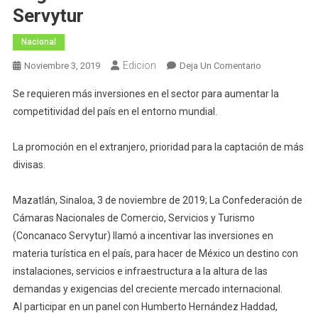
Servytur
Nacional
Edicion
En
Noviembre 3, 2019
Deja Un Comentario
México
Se requieren más inversiones en el sector para aumentar la
Con
competitividad del país en el entorno mundial.
Muchas
Opciones
La promoción en el extranjero, prioridad para la captación de más
De
Negocios
divisas.
Turísticos:
Concanaco
Mazatlán, Sinaloa, 3 de noviembre de 2019; La Confederación de
Servytur
Cámaras Nacionales de Comercio, Servicios y Turismo
(Concanaco Servytur) llamó a incentivar las inversiones en
materia turística en el país, para hacer de México un destino con
instalaciones, servicios e infraestructura a la altura de las
demandas y exigencias del creciente mercado internacional.
Al participar en un panel con Humberto Hernández Haddad,