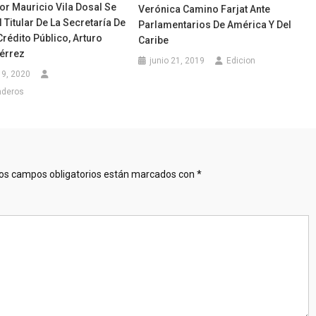
or Mauricio Vila Dosal Se
Verónica Camino Farjat Ante
 Titular De La Secretaría De
Parlamentarios De América Y Del
rédito Público, Arturo
Caribe
iérrez
junio 21, 2019
Edicion
19, 2020
nderos
os campos obligatorios están marcados con
*