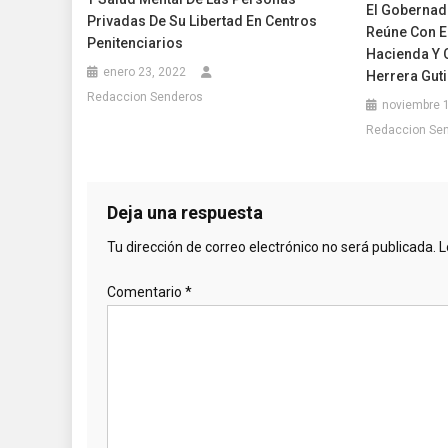
El Gobernad
Privadas De Su Libertad En Centros
Reúne Con El
Penitenciarios
Hacienda Y C
enero 23, 2022
Herrera Gut
Redaccion Senderos
noviembre 
Redaccion Se
Deja una respuesta
Tu dirección de correo electrónico no será publicada.
L
Comentario
*