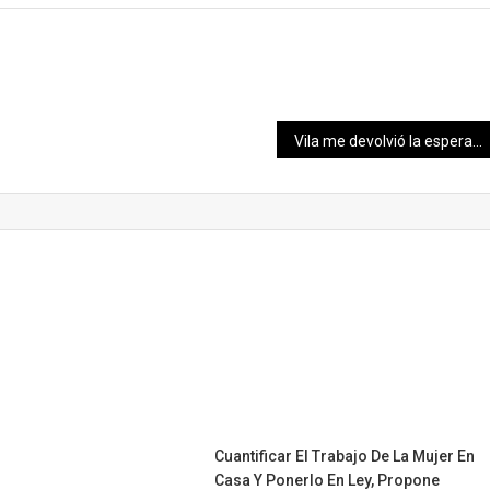
Vila me devolvió la esperanza, mamá de José Eduardo sale de reunión con el Gobernador Mauricio Vila Dosal
Cuantificar El Trabajo De La Mujer En
Casa Y Ponerlo En Ley, Propone