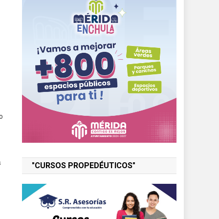
o
s
"CURSOS PROPEDÉUTICOS"