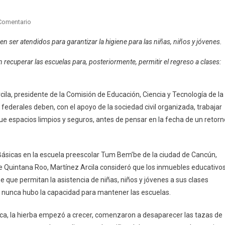
En
Comentario
Necesitamos
n ser atendidos para garantizar la higiene para las niñas, niños y jóvenes.
“sanar”
Las
 recuperar las escuelas para, posteriormente, permitir el regreso a clases:
Escuelas
Antes
De
ila, presidente de la Comisión de Educación, Ciencia y Tecnología de la
Pensar
 federales deben, con el apoyo de la sociedad civil organizada, trabajar
En
ue espacios limpios y seguros, antes de pensar en la fecha de un retorn
Un
Regreso
A
 Básicas en la escuela preescolar Tum Bem’be de la ciudad de Cancún,
Clases:
e Quintana Roo, Martínez Arcila consideró que los inmuebles educativo
Martínez
e que permitan la asistencia de niñas, niños y jóvenes a sus clases
Arcila
 nunca hubo la capacidad para mantener las escuelas.
sica, la hierba empezó a crecer, comenzaron a desaparecer las tazas de