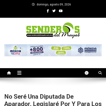
Saltar
domingo, agosto 09, 2026
al
contenido
SENDEROS DEL MAYAB
El medio informativo de Yucatan
No Seré Una Diputada De
Aparador, Legislaré Por Y Para Los