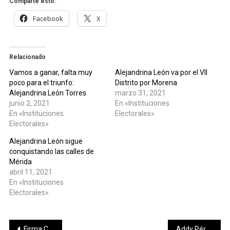
Comparte esto:
Facebook
X
Relacionado
Vamos a ganar, falta muy
Alejandrina León va por el VII
poco para el triunfo:
Distrito por Morena
Alejandrina León Torres
marzo 31, 2021
junio 2, 2021
En «Instituciones
En «Instituciones
Electorales»
Electorales»
Alejandrina León sigue
conquistando las calles de
Mérida
abril 11, 2021
En «Instituciones
Electorales»
Navegación
Firma Cecilia Patrón pacto por la Primera Infancia
Addy Pérez platica y convive con las personas del fraccionamiento Miguel Hidalgo