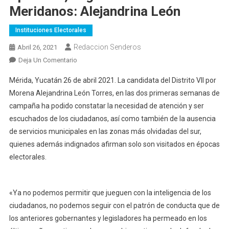
Meridanos: Alejandrina León
Instituciones Electorales
Redaccion Senderos
Abril 26, 2021
En
Deja Un Comentario
No
Mérida, Yucatán 26 de abril 2021. La candidata del Distrito VII por
Seré
Morena Alejandrina León Torres, en las dos primeras semanas de
Una
campaña ha podido constatar la necesidad de atención y ser
Diputada
escuchados de los ciudadanos, así como también de la ausencia
De
Aparador,
de servicios municipales en las zonas más olvidadas del sur,
Legislaré
quienes además indignados afirman solo son visitados en épocas
Por
electorales.
Y
Para
Los
«Ya no podemos permitir que jueguen con la inteligencia de los
Meridanos:
ciudadanos, no podemos seguir con el patrón de conducta que de
Alejandrina
los anteriores gobernantes y legisladores ha permeado en los
León