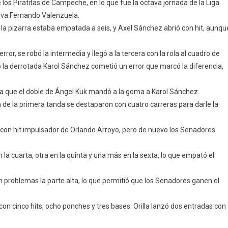
 los Piratitas de Campeche, en lo que fue la octava jornada de la Liga
rtiva Fernando Valenzuela.
 la pizarra estaba empatada a seis, y Axel Sánchez abrió con hit, aunqu
na
or, se robó la intermedia y llegó a la tercera con la rola al cuadro de
la derrotada Karol Sánchez cometió un error que marcó la diferencia,
, ya que el doble de Ángel Kuk mandó a la goma a Karol Sánchez.
 de la primera tanda se destaparon con cuatro carreras para darle la
con hit impulsador de Orlando Arroyo, pero de nuevo los Senadores
 la cuarta, otra en la quinta y una más en la sexta, lo que empató el
in problemas la parte alta, lo que permitió que los Senadores ganen el
con cinco hits, ocho ponches y tres bases. Orilla lanzó dos entradas con