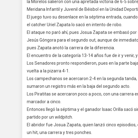
la Morelos salieron con una apretada victoria de 6-5 sobre
De
Meridana Infantil y Juvenil de Béisbol en la Unidad Depo
La
El juego tuvo su desenlace en la séptima entrada, cuando
Liga
Merida
el catcher Uriel Zapata lo sacó en intento de robo.
Infantil
El ataque no paró ahí, pues Josua Zapata se embasó por err
Y
Jesús Góngora para el segundo out, aunque de inmediato 
Juvenil
pues Zapata anotó la carrera de la diferencia.
De
El encuentro de la categoría 13-14 años fue de ir y venir
Béisbol.
Los Senadores pronto respondieron, pues en la parte baja
vuelta a la pizarra 4-1.
Los campechanos se acercaron 2-4 en la segunda tanda, 
sumaron un registro más en la baja del segundo acto.
Los Piratitas se acercaron poco a poco, con una carrera en
marcador a cinco.
Entonces llegó la séptima y el ganador Isaac Orilla sacó s
partido por un wildpitch.
El abridor fue Josua Zapata, quien lanzó cinco episodios, 
un hit, una carrera y tres ponches.