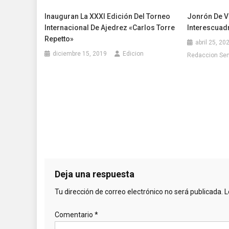
Inauguran La XXXI Edición Del Torneo
Jonrón De V
Internacional De Ajedrez «Carlos Torre
Interescuad
Repetto»
abril 25, 20
diciembre 15, 2019
Edicion
Redaccion Se
Deja una respuesta
Tu dirección de correo electrónico no será publicada.
L
Comentario
*