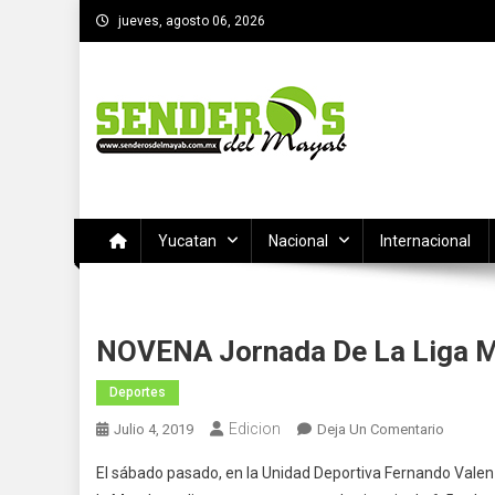
Saltar
jueves, agosto 06, 2026
al
contenido
SENDEROS DEL MAYAB
El medio informativo de Yucatan
Yucatan
Nacional
Internacional
NOVENA Jornada De La Liga Mer
Deportes
Edicion
En
Julio 4, 2019
Deja Un Comentario
NOVEN
El sábado pasado, en la Unidad Deportiva Fernando Valenz
Jornad