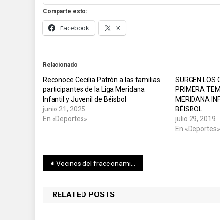
Comparte esto:
Facebook
X
Relacionado
Reconoce Cecilia Patrón a las familias
SURGEN LOS 
participantes de la Liga Meridana
PRIMERA TEM
Infantil y Juvenil de Béisbol
MERIDANA INF
junio 21, 2025
BÉISBOL
En «Deportes»
julio 29, 2019
En «Deportes
Navegación
Vecinos del fraccionamiento “Héctor Victoria” cuentan con cancha y parque dignos
de
RELATED POSTS
entradas