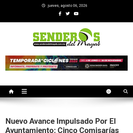
Saltar
jueves, agosto 06, 2026
al
contenido
SENDEROS DEL MAYAB
El medio informativo de Yucatan
Nuevo Avance Impulsado Por El
Ayuntamiento: Cinco Comisarías