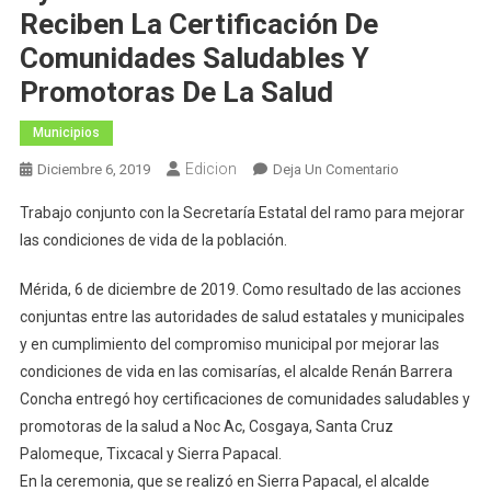
Reciben La Certificación De
Comunidades Saludables Y
Promotoras De La Salud
Municipios
Edicion
En
Diciembre 6, 2019
Deja Un Comentario
Nuevo
Trabajo conjunto con la Secretaría Estatal del ramo para mejorar
Avance
las condiciones de vida de la población.
Impulsado
Por
Mérida, 6 de diciembre de 2019. Como resultado de las acciones
El
conjuntas entre las autoridades de salud estatales y municipales
Ayuntamiento:
y en cumplimiento del compromiso municipal por mejorar las
Cinco
Comisarías
condiciones de vida en las comisarías, el alcalde Renán Barrera
Reciben
Concha entregó hoy certificaciones de comunidades saludables y
La
promotoras de la salud a Noc Ac, Cosgaya, Santa Cruz
Certificación
Palomeque, Tixcacal y Sierra Papacal.
De
En la ceremonia, que se realizó en Sierra Papacal, el alcalde