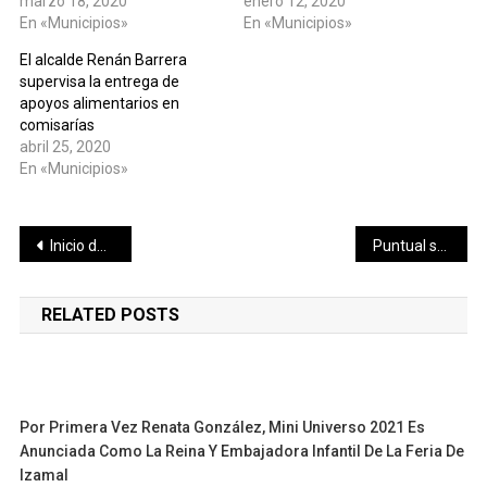
marzo 18, 2020
enero 12, 2020
En «Municipios»
En «Municipios»
El alcalde Renán Barrera
supervisa la entrega de
apoyos alimentarios en
comisarías
abril 25, 2020
En «Municipios»
Navegación
Inicio de campaña sindical
Puntual seguimiento de la Fiscalía a sensible caso
de
RELATED POSTS
entradas
Por Primera Vez Renata González, Mini Universo 2021 Es
Anunciada Como La Reina Y Embajadora Infantil De La Feria De
Izamal