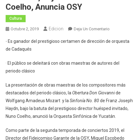
Coelho, Anuncia OSY
Cultura
Edicion
En
Octubre 2, 2019
Deja Un Comentario
Obras
·
Es ganador del prestigioso certamen de dirección de orquesta
Maestras
de Cadaqués
De
Mozart,
· El público se deleitará con obras maestras de autores del
Haydn
periodo clásico
Y
Dvořák,
La presentación de obras maestras de los compositores más
Bajo
destacados del periodo clásico, la
Obertura Don Giovanni
de
La
Wolfgang Amadeus Mozart y la
Sinfonía No. 80
de Franz Joseph
Batuta
De
Haydn, bajo la batuta del prestigioso director huésped invitado,
Nuno
Nuno Coelho, anunció la Orquesta Sinfónica de Yucatán.
Coelho,
Anuncia
Como parte de la segunda temporada de conciertos 2019, el
OSY
Director del Fideicomiso Garante de la OSY, Miguel Escobedo