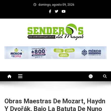
Saltar
domingo, agosto 09, 2026
al
contenido
SENDEROS DEL MAYAB
El medio informativo de Yucatan
Obras Maestras De Mozart, Haydn
Y Dvořák, Bajo La Batuta De Nuno