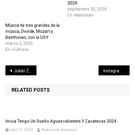
2024
septiembre 20, 2024
En «Nacional»
Música de tres grandes de la
música, Dvořák, Mozart y
Beethoven, con la OSY
marzo 3, 2020
En «Cultura»
Navegación
Julián Zacarías Curi visita a las nuevas cuadrillas de Servicios Públicos que reforzarán la limpieza en el puerto y comisarías
Instagram va contra ciberacoso, lanza ‘Restringir’
de
RELATED POSTS
entradas
Inicia Tengo Un Sueño Aguascalientes Y Zacatecas 2024
julio 17, 2024
Redaccion Senderos