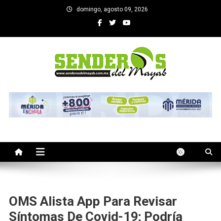
Saltar
domingo, agosto 09, 2026
al
contenido
SENDEROS DEL MAYAB
El medio informativo de Yucatan
OMS Alista App Para Revisar
Síntomas De Covid-19; Podría