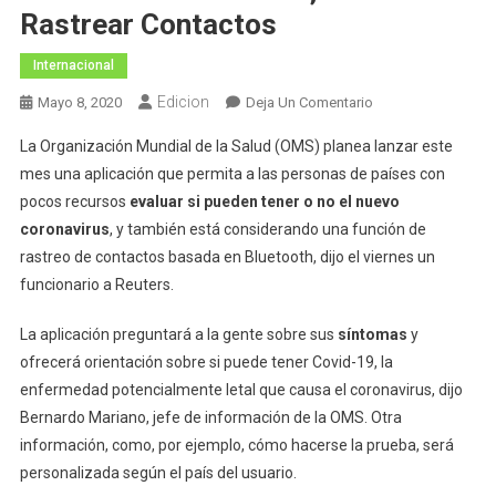
Rastrear Contactos
Internacional
Edicion
En
Mayo 8, 2020
Deja Un Comentario
OMS
La Organización Mundial de la Salud (OMS) planea lanzar este
Alista
mes una aplicación que permita a las personas de países con
App
pocos recursos
evaluar si pueden tener o no el nuevo
Para
coronavirus
, y también está considerando una función de
Revisar
Síntomas
rastreo de contactos basada en Bluetooth, dijo el viernes un
De
funcionario a Reuters.
Covid-
19;
La aplicación preguntará a la gente sobre sus
síntomas
y
Podría
ofrecerá orientación sobre si puede tener Covid-19, la
Rastrear
enfermedad potencialmente letal que causa el coronavirus, dijo
Contactos
Bernardo Mariano, jefe de información de la OMS. Otra
información, como, por ejemplo, cómo hacerse la prueba, será
personalizada según el país del usuario.