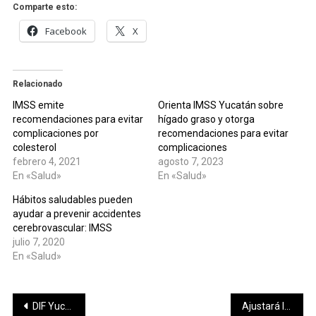
Comparte esto:
Facebook
X
Relacionado
IMSS emite
Orienta IMSS Yucatán sobre
recomendaciones para evitar
hígado graso y otorga
complicaciones por
recomendaciones para evitar
colesterol
complicaciones
febrero 4, 2021
agosto 7, 2023
En «Salud»
En «Salud»
Hábitos saludables pueden
ayudar a prevenir accidentes
cerebrovascular: IMSS
julio 7, 2020
En «Salud»
Navegación
DIF Yucatán promueve la participación activa de las Personas Adultas Mayores
Ajustará IMSS su Programa de Inversión en Infraestructura