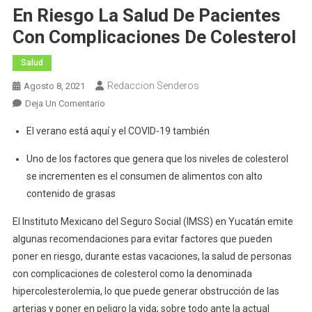
En Riesgo La Salud De Pacientes
Con Complicaciones De Colesterol
Salud
Redaccion Senderos
Agosto 8, 2021
En
Deja Un Comentario
Otorga
El verano está aquí y el COVID-19 también
IMSS
Recomendaciones
Uno de los factores que genera que los niveles de colesterol
Para
se incrementen es el consumen de alimentos con alto
Evitar
contenido de grasas
En
Vacaciones
El Instituto Mexicano del Seguro Social (IMSS) en Yucatán emite
Poner
algunas recomendaciones para evitar factores que pueden
En
poner en riesgo, durante estas vacaciones, la salud de personas
Riesgo
con complicaciones de colesterol como la denominada
La
hipercolesterolemia, lo que puede generar obstrucción de las
Salud
arterias y poner en peligro la vida; sobre todo ante la actual
De