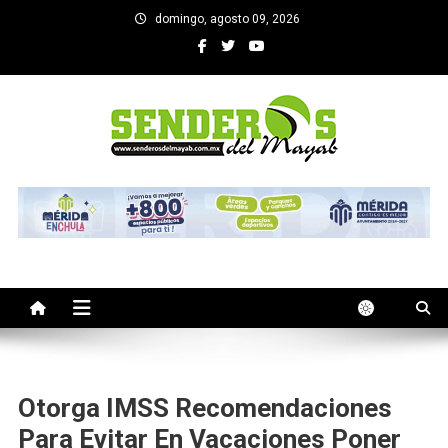
Saltar
domingo, agosto 09, 2026
al
contenido
SENDEROS DEL MAYAB
El medio informativo de Yucatan
Otorga IMSS Recomendaciones
Para Evitar En Vacaciones Poner