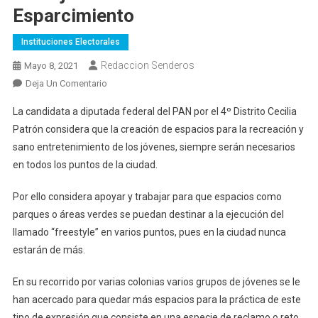
Esparcimiento
Instituciones Electorales
Redaccion Senderos
Mayo 8, 2021
En
Deja Un Comentario
Pactan
La candidata a diputada federal del PAN por el 4º Distrito Cecilia
Jóvenes
Patrón considera que la creación de espacios para la recreación y
Con
sano entretenimiento de los jóvenes, siempre serán necesarios
Cecilia
en todos los puntos de la ciudad.
Patrón
Trabajar
Por ello considera apoyar y trabajar para que espacios como
Por
Sitios
parques o áreas verdes se puedan destinar a la ejecución del
De
llamado “freestyle” en varios puntos, pues en la ciudad nunca
Esparcimiento
estarán de más.
En su recorrido por varias colonias varios grupos de jóvenes se le
han acercado para quedar más espacios para la práctica de este
tipo de expresión que consiste en una especie de reclamo o reto,