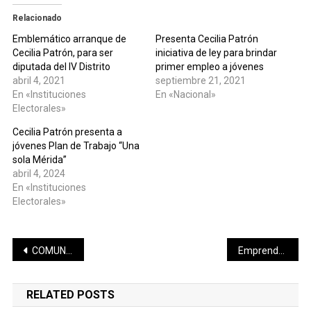
Relacionado
Emblemático arranque de
Presenta Cecilia Patrón
Cecilia Patrón, para ser
iniciativa de ley para brindar
diputada del IV Distrito
primer empleo a jóvenes
abril 4, 2021
septiembre 21, 2021
En «Instituciones
En «Nacional»
Electorales»
Cecilia Patrón presenta a
jóvenes Plan de Trabajo “Una
sola Mérida”
abril 4, 2024
En «Instituciones
Electorales»
Navegación
COMUNICADO DE PRENSA DE LA SECRETARÍA DE SALUD DE YUCATÁN
Emprendedores como Marilin y Teresa impulsan las economías en Yucatán: Erik Rihani
de
RELATED POSTS
entradas