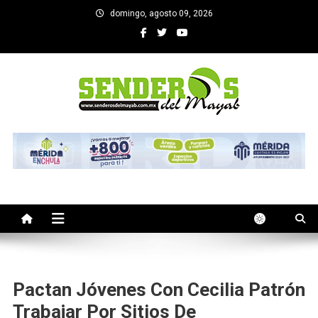
Saltar
domingo, agosto 09, 2026
al
contenido
SENDEROS DEL MAYAB
El medio informativo de Yucatan
Pactan Jóvenes Con Cecilia Patrón
Trabajar Por Sitios De