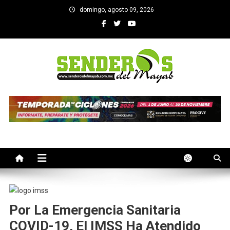
Saltar
domingo, agosto 09, 2026
al
contenido
SENDEROS DEL MAYAB
El medio informativo de Yucatan
Por La Emergencia Sanitaria
COVID-19, El IMSS Ha Atendido