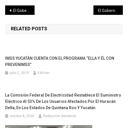
Navegación
El Gobernador Mauricio Vila Dosal dio el banderazo de inicio de la Campaña Emergente de Descacharrización 2020
El Gobernador Mauricio Vila Dosal dio el banderazo de inicio de la Campaña Emergente de Descacharrización 2020
de
RELATED POSTS
entradas
IMSS YUCATÁN CUENTA CON EL PROGRAMA “ELLA Y ÉL CON
PREVENIMSS”
julio 2, 2019
Edicion
La Comisión Federal De Electricidad Restablece El Suministro
Eléctrico Al 53% De Los Usuarios Afectados Por El Huracán
Delta, En Los Estados De Quintana Roo Y Yucatán
octubre 8, 2020
Redaccion Senderos