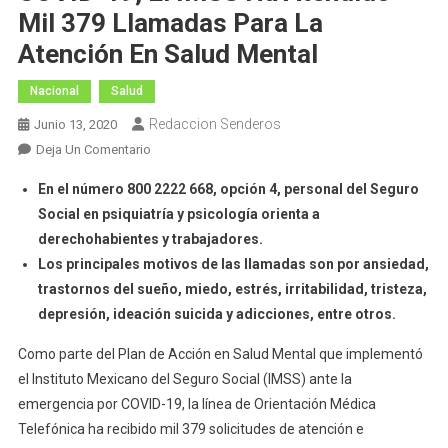
Mil 379 Llamadas Para La
Atención En Salud Mental
Nacional
Salud
Redaccion Senderos
Junio 13, 2020
En
Deja Un Comentario
Por
En el número 800 2222 668, opción 4, personal del Seguro
La
Social en psiquiatría y psicología orienta a
Emergencia
derechohabientes y trabajadores.
Sanitaria
Los principales motivos de las llamadas son por ansiedad,
COVID-
19,
trastornos del sueño, miedo, estrés, irritabilidad, tristeza,
El
depresión, ideación suicida y adicciones, entre otros.
IMSS
Como parte del Plan de Acción en Salud Mental que implementó
Ha
el Instituto Mexicano del Seguro Social (IMSS) ante la
Atendido
Mil
emergencia por COVID-19, la línea de Orientación Médica
379
Telefónica ha recibido mil 379 solicitudes de atención e
Llamadas