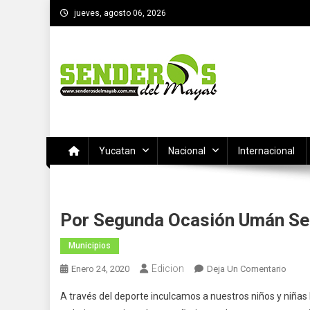
Saltar
jueves, agosto 06, 2026
al
contenido
SENDEROS DEL MAYAB
El medio informativo de Yucatan
Yucatan
Nacional
Internacional
Por Segunda Ocasión Umán Ser
Municipios
Edicion
En
Enero 24, 2020
Deja Un Comentario
Por
A través del deporte inculcamos a nuestros niños y niñas 
Segu