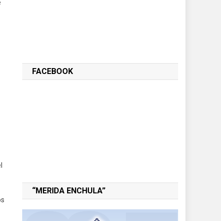
e
FACEBOOK
l
“MERIDA ENCHULA”
os