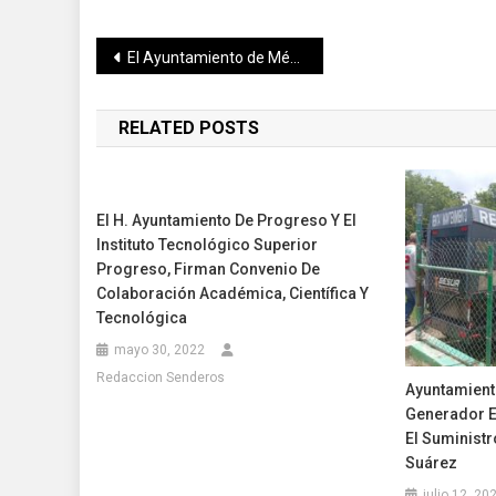
Navegación
El Ayuntamiento de Mérida firma convenio con la Universidad de las Américas Puebla, (UDLAP)
de
RELATED POSTS
entradas
El H. Ayuntamiento De Progreso Y El
Instituto Tecnológico Superior
Progreso, Firman Convenio De
Colaboración Académica, Científica Y
Tecnológica
mayo 30, 2022
Redaccion Senderos
Ayuntamient
Generador E
El Suministr
Suárez
julio 12, 20