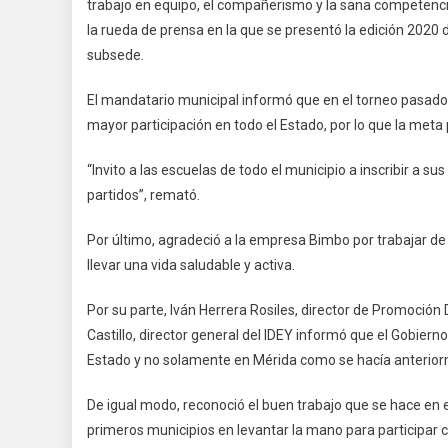
trabajo en equipo, el compañerismo y la sana competenc
Ocasi
la rueda de prensa en la que se presentó la edición 2020
Umán
subsede.
Será
Subs
El mandatario municipal informó que en el torneo pasado U
Del
Torne
mayor participación en todo el Estado, por lo que la meta 
Futbol
“Invito a las escuelas de todo el municipio a inscribir a s
Bimb
partidos”, remató.
Por último, agradeció a la empresa Bimbo por trabajar 
llevar una vida saludable y activa.
Por su parte, Iván Herrera Rosiles, director de Promoción 
Castillo, director general del IDEY informó que el Gobierno
Estado y no solamente en Mérida como se hacía anterio
De igual modo, reconoció el buen trabajo que se hace en
primeros municipios en levantar la mano para participar 