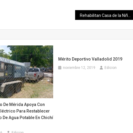
Rehabilitan Casa de la Niñez Indígena de Chan X-Cail
Mérito Deportivo Valladolid 2019
noviembre 12, 2019
Edicion
o De Mérida Apoya Con
léctrico Para Restablecer
o De Agua Potable En Chichí
26
Edicion