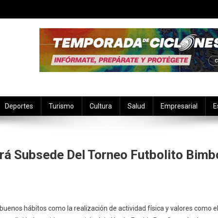
Deportes
Turismo
Cultura
Salud
Empresarial
E
á Subsede Del Torneo Futbolito Bimb
buenos hábitos como la realización de actividad física y valores como e
nda