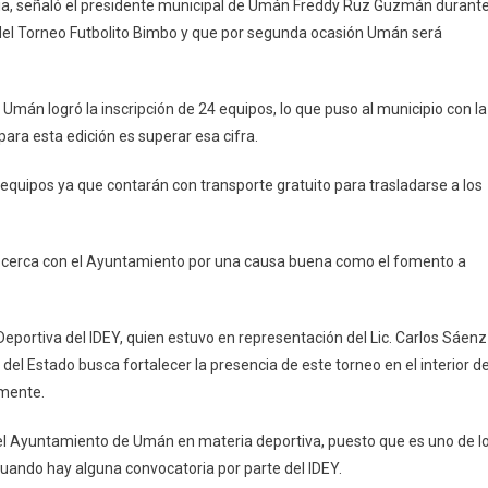
ia, señaló el presidente municipal de Umán Freddy Ruz Guzmán durant
ón
 del Torneo Futbolito Bimbo y que por segunda ocasión Umán será
ede
mán logró la inscripción de 24 equipos, lo que puso al municipio con la
o
para esta edición es superar esa cifra.
ito
us equipos ya que contarán con transporte gratuito para trasladarse a los
o
de cerca con el Ayuntamiento por una causa buena como el fomento a
Deportiva del IDEY, quien estuvo en representación del Lic. Carlos Sáenz
 del Estado busca fortalecer la presencia de este torneo en el interior de
rmente.
 el Ayuntamiento de Umán en materia deportiva, puesto que es uno de l
cuando hay alguna convocatoria por parte del IDEY.