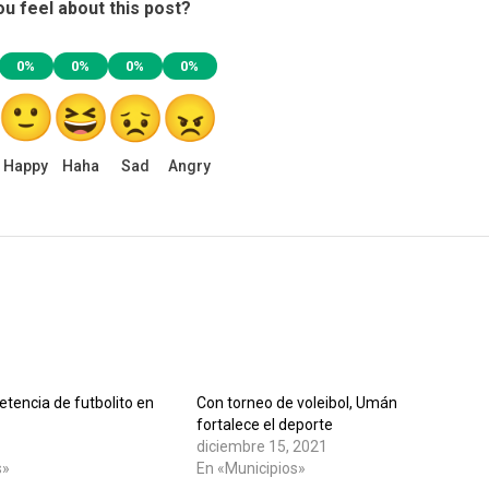
u feel about this post?
0%
0%
0%
0%
Happy
Haha
Sad
Angry
tencia de futbolito en
Con torneo de voleibol, Umán
fortalece el deporte
diciembre 15, 2021
s»
En «Municipios»