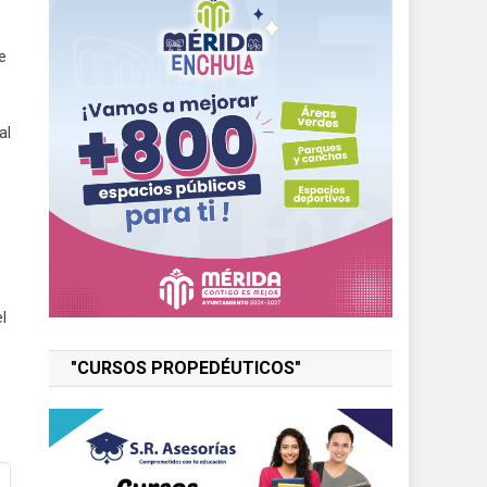
e
al
l
"CURSOS PROPEDÉUTICOS"