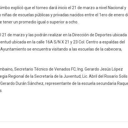
imbo explicó que el torneo dará inicio el 21 de marzo a nivel Nacional y
s y niñas de escuelas públicas y privadas nacidos entre el 1ero de enero d
de tener un promedio igual o superior a ocho.
 21 de marzo y las podrán realizar en la Dirección de Deportes ubicada 
uventud ubicada en la calle 16A S/N X 21 y 23 Col. Centro a espaldas del
 Ayuntamiento se encuentra visitando a las escuelas de la cabecera,
.
mbaino, Secretario Técnico de Venados FC; Ing. Gerardo Jesús López
a Regional de la Secretaría de la Juventud; Lic. Abril del Rosario Solís
c. Gerardo Durán Sánchez, representante de la escuela secundaria Raque
s.