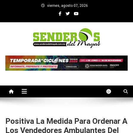
Saltar
viernes, agosto 07, 2026
al
contenido
SENDEROS DEL MAYAB
El medio informativo de Yucatan
Positiva La Medida Para Ordenar A
Los Vendedores Ambulantes Del