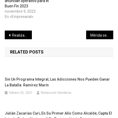
anuncian operativo para el
Buen Fin 2023
noviembre 9, 2023
En «Empresarial»
Navegación
Realizan operativo para liberar de puestos ambulantes varias calles del Centro Histórico
Mérida será punto de partida de nuevas acciones turísticas en la zona maya del país y Centroamérica
de
RELATED POSTS
entradas
Sin Un Programa Integral, Las Adicciones Nos Pueden Ganar
La Batalla: Ramírez Marín
febrero 25, 2021
Redaccion Senderos
Julián Zacarías Curi, En Su Primer Año Como Alcalde, Capta El