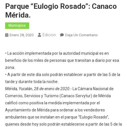
Parque “Eulogio Rosado”: Canaco
Mérida.
Municipios
Edicion
En
Enero 28, 2020
Deja Un Comentario
Positiva
La
• La acción implementada por la autoridad municipal es en
Medida
beneficio de los miles de personas que transitan a diario por esa
Para
zona.
Ordenar
A
• A partir de este día solo podrán establecer a partir de las 5 de la
Los
tarde y durante toda la noche.
Vendedores
Mérida, Yucatán, 28 de enero de 2020.-
La Cámara Nacional de
Ambulantes
Comercio, Servicios y Turismo (Canaco Servytur) de Mérida
Del
calificó como positiva la medida implementada por el
Parque
Ayuntamiento de Mérida para ordenar a los vendedores
“Eulogio
ambulantes que se instalan en el parque “Eulogio Rosado”,
Rosado”:
quienes desde hoy solo podrán establecerse a partir de las 5 de la
Canaco