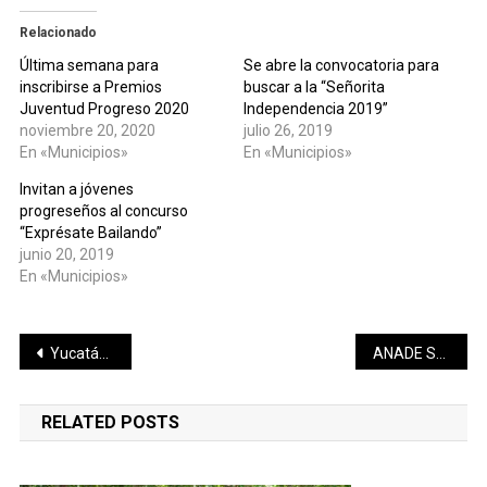
Relacionado
Última semana para
Se abre la convocatoria para
inscribirse a Premios
buscar a la “Señorita
Juventud Progreso 2020
Independencia 2019”
noviembre 20, 2020
julio 26, 2019
En «Municipios»
En «Municipios»
Invitan a jóvenes
progreseños al concurso
“Exprésate Bailando”
junio 20, 2019
En «Municipios»
Navegación
Yucatán continúa el camino para ser el mejor destino de México
ANADE SECCIÓN YUCATÁN CAPACITARÁ EN PRUEBAS PERICIALES.
de
RELATED POSTS
entradas