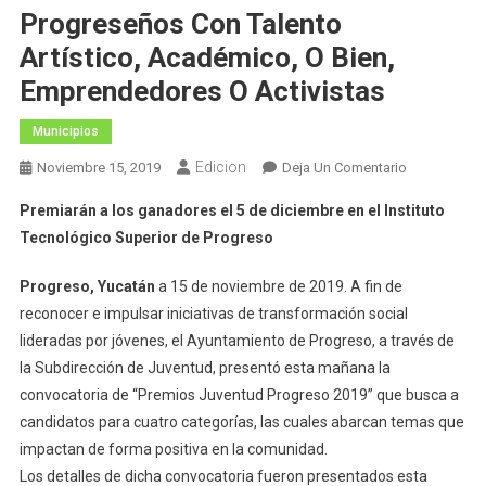
Progreseños Con Talento
Artístico, Académico, O Bien,
Emprendedores O Activistas
Municipios
Edicion
En
Noviembre 15, 2019
Deja Un Comentario
“Premios
Premiarán a los ganadores el 5 de diciembre en el Instituto
Juventud
Tecnológico Superior de Progreso
Progreso
2019”
Progreso, Yucatán
a 15 de noviembre de 2019. A fin de
Busca
reconocer e impulsar iniciativas de transformación social
A
lideradas por jóvenes, el Ayuntamiento de Progreso, a través de
Jóvenes
Progreseños
la Subdirección de Juventud, presentó esta mañana la
Con
convocatoria de “Premios Juventud Progreso 2019” que busca a
Talento
candidatos para cuatro categorías, las cuales abarcan temas que
Artístico,
impactan de forma positiva en la comunidad.
Académico,
Los detalles de dicha convocatoria fueron presentados esta