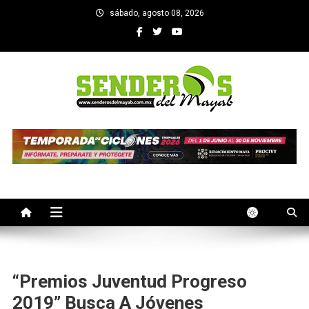
Saltar
sábado, agosto 08, 2026
al
contenido
SENDEROS DEL MAYAB
El medio informativo de Yucatan
“Premios Juventud Progreso
2019” Busca A Jóvenes