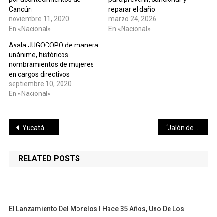
Cancún
reparar el daño
noviembre 11, 2020
marzo 24, 2026
En «Nacional»
En «Nacional»
Avala JUGOCOPO de manera
unánime, históricos
nombramientos de mujeres
en cargos directivos
septiembre 10, 2020
En «Nacional»
Navegación
Yucatán tendrá más apoyos internacionales para los sectores turístico y empresarial
‘Jalón de orejas’ a las Selecciones por meterse con patrocinadores
de
RELATED POSTS
entradas
El Lanzamiento Del Morelos I Hace 35 Años, Uno De Los