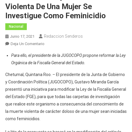
Violenta De Una Mujer Se
Investigue Como Feminicidio
Nacional
Redaccion Senderos
Junio 17, 2021
En
Deja Un Comentario
Presenta
Para ello, el presidente de la JUGOCOPO propone reformar la Ley
Gustavo
Orgánica de la Fiscalía General del Estado.
Miranda
Iniciativa
Chetumal, Quintana Roo. – El presidente de la Junta de Gobierno
Para
y Coordinación Política (JUGOCOPO), Gustavo Miranda García
Que
presentó una iniciativa para modificar la Ley de la Fiscalía General
Muerte
del Estado (FGE), para que todas las carpetas de investigación
Violenta
que realice este organismo a consecuencia del conocimiento de
De
la muerte violenta de carácter doloso de una mujer sean iniciadas
Una
Mujer
como feminicidios.
Se
Investigue
La litis de la propuesta se basará en la modificación del artículo