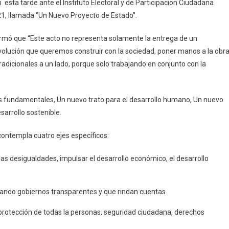
 esta tarde ante el Instituto Electoral y de Participacion Ciudadana
Ciudadano
021, llamada “Un Nuevo Proyecto de Estado”.
Su
Plataforma
irmó que “Este acto no representa solamente la entrega de un
Electoral
volución que queremos construir con la sociedad, poner manos a la obra
2020-
2021
 tradicionales a un lado, porque solo trabajando en conjunto con la
es fundamentales, Un nuevo trato para el desarrollo humano, Un nuevo
sarrollo sostenible.
ontempla cuatro ejes específicos:
las desigualdades, impulsar el desarrollo económico, el desarrollo
sando gobiernos transparentes y que rindan cuentas.
a protección de todas la personas, seguridad ciudadana, derechos