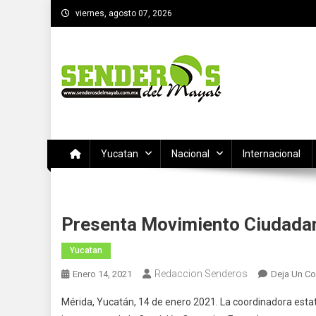
Saltar
viernes, agosto 07, 2026
al
contenido
SENDEROS DEL MAYAB
El medio informativo de Yucatan
Yucatan
Nacional
Internacional
Presenta Movimiento Ciudadan
Yucatan
Redaccion Senderos
Enero 14, 2021
Deja Un Co
Mérida, Yucatán, 14 de enero 2021. La coordinadora est