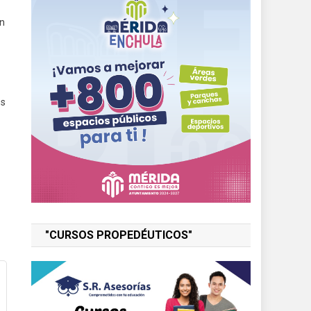
án
es
"CURSOS PROPEDÉUTICOS"