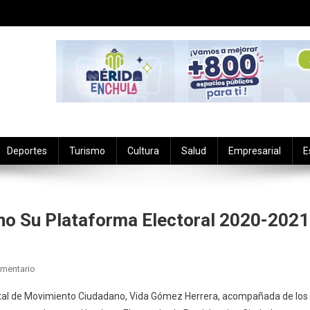
Deportes
Turismo
Cultura
Salud
Empresarial
E
o Su Plataforma Electoral 2020-2021
En
mentario
Presenta
atal de Movimiento Ciudadano, Vida Gómez Herrera, acompañada de los
Movimiento