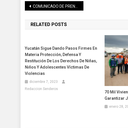
Navegación
COMUNICADO DE PRENSA DE LA SECRETARÍA DE SALUD DE YUCATÁN
de
RELATED POSTS
entradas
Yucatán Sigue Dando Pasos Firmes En
Materia Protección, Defensa Y
Restitución De Los Derechos De Niñas,
Niños Y Adolescentes Víctimas De
Violencias
diciembre 7, 2023
Redaccion Senderos
70 Mil Vivi
Garantizar J
enero 28, 2