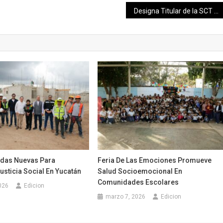
Designa Titular de la SCT como directora de SEPOMEX A Rocío Bárcena Molina
endas Nuevas Para
Feria De Las Emociones Promueve
usticia Social En Yucatán
Salud Socioemocional En
Comunidades Escolares
026
Edicion
marzo 7, 2026
Edicion