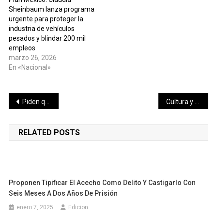
Sheinbaum lanza programa
urgente para proteger la
industria de vehículos
pesados y blindar 200 mil
empleos
marzo 26, 2026
En «Nacional»
Navegación
Piden que el sector educativo fomente el uso responsable y seguro de las tecnologías de la información y comunicación
Cultura y tradición en el Día de los Tres Santos Reyes Magos
de
RELATED POSTS
entradas
Proponen Tipificar El Acecho Como Delito Y Castigarlo Con
Seis Meses A Dos Años De Prisión
enero 7, 2025
Edicion