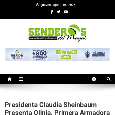
Saltar
jueves, agosto 06, 2026
al
contenido
SENDEROS DEL MAYAB
El medio informativo de Yucatan
Presidenta Claudia Sheinbaum
Presenta Olinia, Primera Armadora