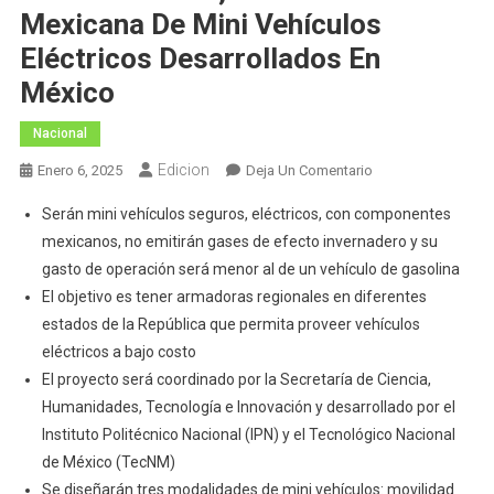
Mexicana De Mini Vehículos
Eléctricos Desarrollados En
México
Nacional
Edicion
En
Enero 6, 2025
Deja Un Comentario
Presidenta
Serán mini vehículos seguros, eléctricos, con componentes
Claudia
mexicanos, no emitirán gases de efecto invernadero y su
Sheinbaum
gasto de operación será menor al de un vehículo de gasolina
Presenta
El objetivo es tener armadoras regionales en diferentes
Olinia,
Primera
estados de la República que permita proveer vehículos
Armadora
eléctricos a bajo costo
Mexicana
El proyecto será coordinado por la Secretaría de Ciencia,
De
Humanidades, Tecnología e Innovación y desarrollado por el
Mini
Instituto Politécnico Nacional (IPN) y el Tecnológico Nacional
Vehículos
de México (TecNM)
Eléctricos
Se diseñarán tres modalidades de mini vehículos: movilidad