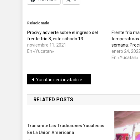
Relacionado
Procivy advierte sobre el ingreso del
Frente frío ma
frente frío 8, este sábado 13
temperaturas 
noviembre 11, 2021
semana: Proci
En «Yucatan»
enero 24, 202
En «Yucatan»
Navegación
Yucatán será invitado especial en la Feria Nacional de San Marcos 2022
de
RELATED POSTS
entradas
Transmite Las Tradiciones Yucatecas
En La Unión Americana