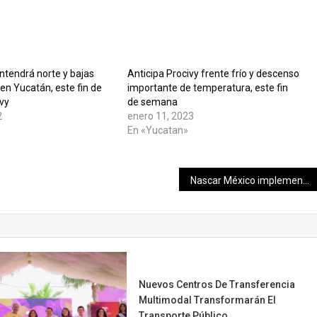
ntendrá norte y bajas
Anticipa Procivy frente frío y descenso
en Yucatán, este fin de
importante de temperatura, este fin
vy
de semana
2
enero 11, 2023
En «Yucatan»
Nascar México implementa un nuevo sustema de rearranque para 2022
Nuevos Centros De Transferencia
Multimodal Transformarán El
Transporte Público