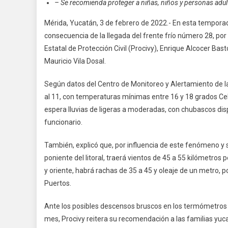
– Se recomienda proteger a niñas, niños y personas adu
Mérida, Yucatán, 3 de febrero de 2022.- En esta temporad
consecuencia de la llegada del frente frío número 28, por 
Estatal de Protección Civil (Procivy), Enrique Alcocer Ba
Mauricio Vila Dosal.
Según datos del Centro de Monitoreo y Alertamiento de la 
al 11, con temperaturas mínimas entre 16 y 18 grados Celsi
espera lluvias de ligeras a moderadas, con chubascos disper
funcionario.
También, explicó que, por influencia de este fenómeno y s
poniente del litoral, traerá vientos de 45 a 55 kilómetros 
y oriente, habrá rachas de 35 a 45 y oleaje de un metro, po
Puertos.
Ante los posibles descensos bruscos en los termómetros 
mes, Procivy reitera su recomendación a las familias yuca