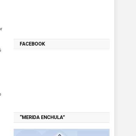
or
FACEBOOK
6
o
“MERIDA ENCHULA”