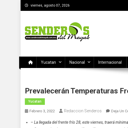
Saltar
viernes, agosto 07, 2026
al
contenido
SENDEROS DEL MAYAB
El medio informativo de Yucatan
Yucatan
Nacional
Internacional
Prevalecerán Temperaturas Fre
Yucatan
Redaccion Senderos
Febrero 3, 2022
Deja Un C
– La llegada del frente frío 28, este viernes, traerá míni