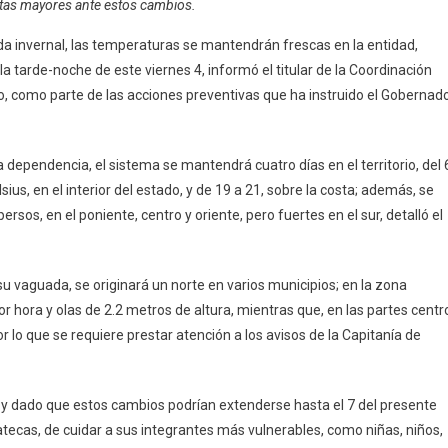
ltas mayores ante estos cambios.
Frescas
Del
a invernal, las temperaturas se mantendrán frescas en la entidad,
4
la tarde-noche de este viernes 4, informó el titular de la Coordinación
Al
sto, como parte de las acciones preventivas que ha instruido el Gobernad
7
De
Febrero:
dependencia, el sistema se mantendrá cuatro días en el territorio, del 
Procivy
us, en el interior del estado, y de 19 a 21, sobre la costa; además, se
sos, en el poniente, centro y oriente, pero fuertes en el sur, detalló el
u vaguada, se originará un norte en varios municipios; en la zona
por hora y olas de 2.2 metros de altura, mientras que, en las partes centr
r lo que se requiere prestar atención a los avisos de la Capitanía de
y dado que estos cambios podrían extenderse hasta el 7 del presente
tecas, de cuidar a sus integrantes más vulnerables, como niñas, niños,