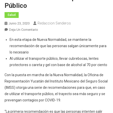
Público
Salud
Redaccion Senderos
Junio 23, 2020
En
Deja Un Comentario
Proporciona
En esta etapa de Nueva Normalidad, se mantiene la
El
recomendación de que las personas salgan únicamente para
IMSS
lo necesario
Medidas
Al utilizar el transporte público, llevar cubrebocas, lentes
De
Prevención
protectores o careta y gel con base de alcohol al 70 por ciento
En
Con la puesta en marcha de la Nueva Normalidad, la Oficina de
El
Representación Yucatán del Instituto Mexicano del Seguro Social
Transporte
(IMSS) otorga una serie de recomendaciones para que, en caso
Público
de utilizar el transporte público, el trayecto sea más seguro y se
prevengan contagios por COVID-19.
“La primera recomendación es que las personas intenten salir