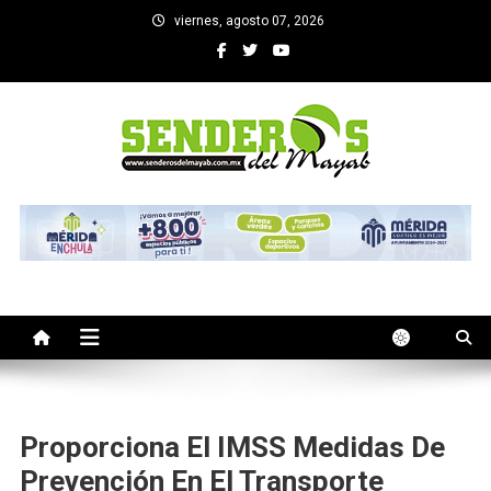
Saltar
viernes, agosto 07, 2026
al
contenido
SENDEROS DEL MAYAB
El medio informativo de Yucatan
Proporciona El IMSS Medidas De
Prevención En El Transporte