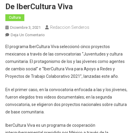
De IberCultura Viva
Cultura
Redaccion Senderos
Diciembre 3, 2021
En
Deja Un Comentario
Proyectos
El programa IberCultura Viva seleccionó cinco proyectos
Mexicanos
mexicanos a través de las convocatorias “Juventudes y cultura
Son
comunitaria. El protagonismo de los y las jóvenes como agentes
Seleccionados
de cambio social” e “IberCultura Viva para Apoyo a Redes y
En
Convocatorias
Proyectos de Trabajo Colaborativo 2021”, lanzadas este año.
De
IberCultura
En el primer caso, en la convocatoria enfocada a las y los jóvenes,
Viva
fueron elegidos tres videos documentales; en la segunda
convocatoria, se eligieron dos proyectos nacionales sobre cultura
de base comunitaria.
IberCultura Viva es un programa de cooperación
intergubernamental presidido por México a través de la