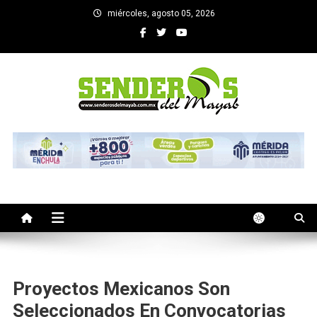
Saltar
miércoles, agosto 05, 2026
al
contenido
SENDEROS DEL MAYAB
El medio informativo de Yucatan
Proyectos Mexicanos Son
Seleccionados En Convocatorias