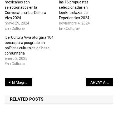
mexicanos son
las 16 propuestas
seleccionados en la
seleccionadas en
Convocatoria IberCultura
IberEntrelazando
Viva 2024
Experiencias 2024
mayo 29, 2024
noviembre 4, 2024
En «Cultura»
En «Cultura»
IberCultura Viva otorgará 104
becas para posgrado en
políticas culturales de base
comunitaria
enero 2, 2025
En «Cultura»
Navegación
El Magno Evento Tengo un sueño es un manifiesto de esperanza y una oportunidad de reconocer el talento de niñas y niños: Alejandra Frausto Guerrero
ARVAY A.C., busca atraer turistas de cruceros a Valladolid
de
RELATED POSTS
entradas