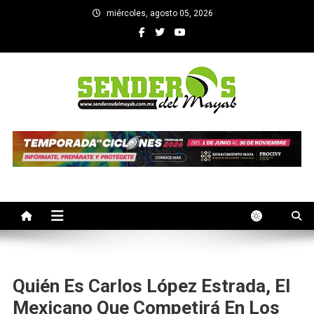
Saltar
miércoles, agosto 05, 2026
al
contenido
SENDEROS DEL MAYAB
El medio informativo de Yucatan
Quién Es Carlos López Estrada, El
Mexicano Que Competirá En Los