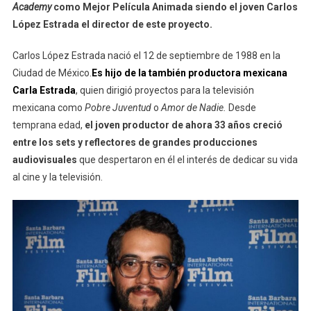
Academy
como Mejor Película Animada siendo el joven Carlos
De
López Estrada el director de este proyecto.
Guillermo
Del
Carlos López Estrada nació el 12 de septiembre de 1988 en la
Toro
Ciudad de México.
Es hijo de la también productora mexicana
Y
Carla Estrada
, quien dirigió proyectos para la televisión
Eugenio
mexicana como
Pobre Juventud
o
Amor de Nadie.
Desde
Derbez
temprana edad,
el joven productor de ahora 33 años creció
entre los sets y reflectores de grandes producciones
audiovisuales
que despertaron en él el interés de dedicar su vida
al cine y la televisión.