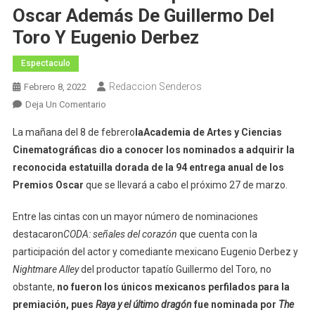
Oscar Además De Guillermo Del
Toro Y Eugenio Derbez
Espectaculo
Redaccion Senderos
Febrero 8, 2022
En
Deja Un Comentario
Quién
La mañana del 8 de febrero
la
Academia de Artes y Ciencias
Es
Cinematográficas dio a conocer los nominados a adquirir la
Carlos
reconocida estatuilla dorada de la 94 entrega anual de los
López
Premios Oscar
que se llevará a cabo el próximo 27 de marzo.
Estrada,
El
Entre las cintas con un mayor número de nominaciones
Mexicano
Que
destacaron
CODA: señales del corazón
que cuenta con la
Competirá
participación del actor y comediante mexicano Eugenio Derbez y
En
Nightmare Alley
del productor tapatío Guillermo del Toro
,
no
Los
obstante,
no fueron los únicos mexicanos perfilados para la
Oscar
premiación, pues
Raya y el último dragón
fue nominada por
The
Además