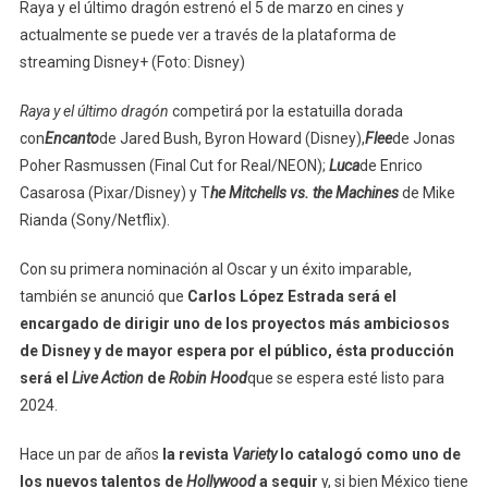
Raya y el último dragón estrenó el 5 de marzo en cines y
actualmente se puede ver a través de la plataforma de
streaming Disney+ (Foto: Disney)
Raya y el último dragón
competirá por la estatuilla dorada
con
Encanto
de Jared Bush, Byron Howard (Disney),
Flee
de Jonas
Poher Rasmussen (Final Cut for Real/NEON);
Luca
de Enrico
Casarosa (Pixar/Disney) y T
he Mitchells vs. the Machines
de Mike
Rianda (Sony/Netflix).
Con su primera nominación al Oscar y un éxito imparable,
también se anunció que
Carlos López Estrada será el
encargado de dirigir uno de los proyectos más ambiciosos
de Disney y de mayor espera por el público, ésta producción
será el
Live Action
de
Robin Hood
que se espera esté listo para
2024.
Hace un par de años
la revista
Variety
lo catalogó como uno de
los nuevos talentos de
Hollywood
a seguir
y, si bien México tiene