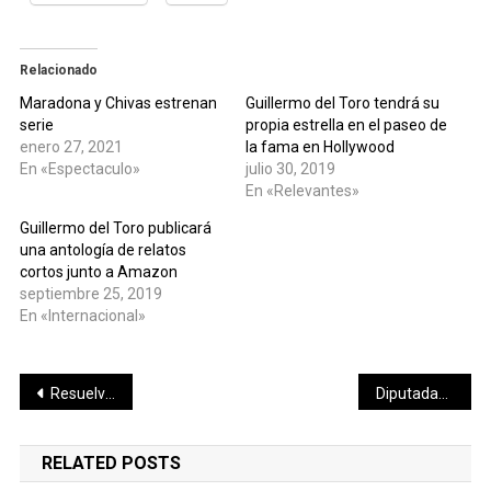
Relacionado
Maradona y Chivas estrenan
Guillermo del Toro tendrá su
serie
propia estrella en el paseo de
enero 27, 2021
la fama en Hollywood
En «Espectaculo»
julio 30, 2019
En «Relevantes»
Guillermo del Toro publicará
una antología de relatos
cortos junto a Amazon
septiembre 25, 2019
En «Internacional»
Navegación
Resuelven situación legal de involucrado en robo
Diputadas y diputados se reúnen con investigadores del Instituto Mexicano de Tecnología del Agua
de
RELATED POSTS
entradas