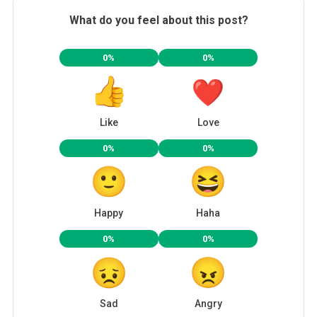
What do you feel about this post?
0%
0%
Like
Love
0%
0%
Happy
Haha
0%
0%
Sad
Angry