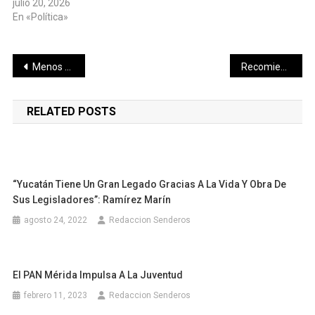
julio 20, 2026
En «Política»
Navegación
Menos pleitos políticos y más soluciones para las familias
Recomienda IMSS Yucatán reforzar medidas para prevenir enfermedades respiratorias en época de lluvias
de
RELATED POSTS
entradas
“Yucatán Tiene Un Gran Legado Gracias A La Vida Y Obra De
Sus Legisladores”: Ramírez Marín
agosto 24, 2022
Redaccion Senderos
El PAN Mérida Impulsa A La Juventud
febrero 11, 2023
Redaccion Senderos