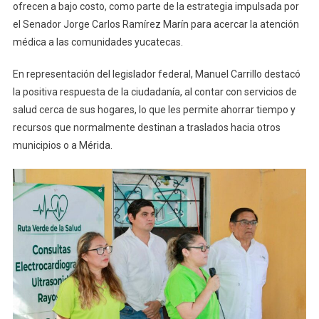
ofrecen a bajo costo, como parte de la estrategia impulsada por
Médicos
En
el Senador Jorge Carlos Ramírez Marín para acercar la atención
Hunucmá
médica a las comunidades yucatecas.
Con
La
En representación del legislador federal, Manuel Carrillo destacó
Ruta
la positiva respuesta de la ciudadanía, al contar con servicios de
Verde
salud cerca de sus hogares, lo que les permite ahorrar tiempo y
De
recursos que normalmente destinan a traslados hacia otros
La
municipios o a Mérida.
Salud