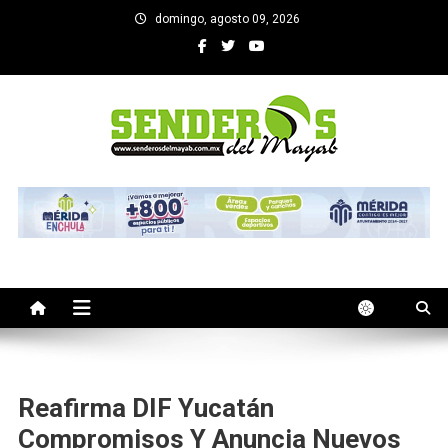
Saltar
domingo, agosto 09, 2026
al
contenido
SENDEROS DEL MAYAB
El medio informativo de Yucatan
Reafirma DIF Yucatán
Compromisos Y Anuncia Nuevos