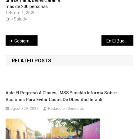
una semana, beneficiarán a
más de 200 personas
febrero 1, 2020
En «Salud»
Navegación
Gobierno de Yucatán se suma a El Buen Fin 2019
En El Buen Fin 2019 se incrementará en más de 15 por ciento la participación de empresas afiliadas: Concanaco Servytur
de
RELATED POSTS
entradas
Ante El Regreso A Clases, IMSS Yucatán Informa Sobre
Acciones Para Evitar Casos De Obesidad Infantil
agosto 29, 2022
Redaccion Senderos