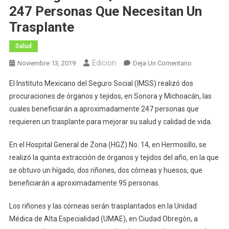
247 Personas Que Necesitan Un
Trasplante
Salud
Edicion
En
Noviembre 13, 2019
Deja Un Comentario
Realizó
El Instituto Mexicano del Seguro Social (IMSS) realizó dos
IMSS
procuraciones de órganos y tejidos, en Sonora y Michoacán, las
Dos
cuales beneficiarán a aproximadamente 247 personas que
Procuracion
requieren un trasplante para mejorar su salud y calidad de vida.
Multiorgánic
Que
En el Hospital General de Zona (HGZ) No. 14, en Hermosillo, se
Beneficiarán
A
realizó la quinta extracción de órganos y tejidos del año, en la que
247
se obtuvo un hígado, dos riñones, dos córneas y huesos, que
Personas
beneficiarán a aproximadamente 95 personas.
Que
Necesitan
Los riñones y las córneas serán trasplantados en la Unidad
Un
Médica de Alta Especialidad (UMAE), en Ciudad Obregón, a
Trasplante