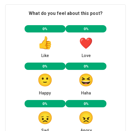
What do you feel about this post?
0%
0%
Like
Love
0%
0%
Happy
Haha
0%
0%
Sad
Angry