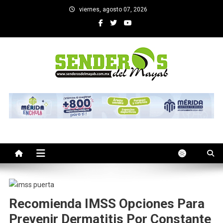
Saltar
viernes, agosto 07, 2026
al
contenido
SENDEROS DEL MAYAB
El medio informativo de Yucatan
Recomienda IMSS Opciones Para
Prevenir Dermatitis Por Constante