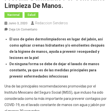
Limpieza De Manos.
Nacional
Salud
Redaccion Senderos
Junio 3, 2020
En
Deja Un Comentario
Recomienda
El uso de geles dermolimpiadores en lugar del jabón, así
IMSS
como aplicar cremas hidratantes y/o emolientes después
Opciones
de la higiene de manos, ayuda a prevenir resequedad y
Para
lesiones en la piel
Prevenir
Dermatitis
De ninguna forma se debe de dejar el lavado de manos
Por
constante, ya que es de las medidas principales para
Constante
prevenir enfermedades infecciosas
Limpieza
Una de las principales recomendaciones promovidas por el
De
Manos.
Instituto Mexicano del Seguro Social (IMSS), que incluso ha sido
considerada como la más importante para prevenir contagios por
COVID-19, es el lavado constante de manos con agua y jabón por
al menos 30 segundos.