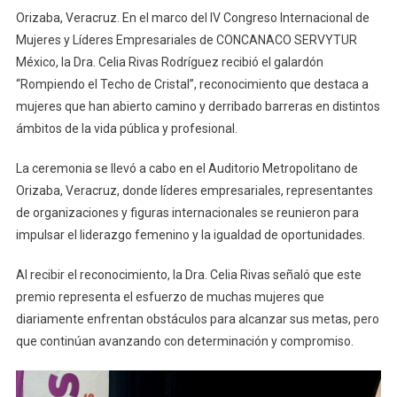
Reconocen
Orizaba, Veracruz. En el marco del IV Congreso Internacional de
Liderazgo
Mujeres y Líderes Empresariales de CONCANACO SERVYTUR
De
México, la Dra. Celia Rivas Rodríguez recibió el galardón
La
“Rompiendo el Techo de Cristal”, reconocimiento que destaca a
Dra.
Celia
mujeres que han abierto camino y derribado barreras en distintos
Rivas
ámbitos de la vida pública y profesional.
Rodríguez
En
La ceremonia se llevó a cabo en el Auditorio Metropolitano de
Congreso
Orizaba, Veracruz, donde líderes empresariales, representantes
Internacional
de organizaciones y figuras internacionales se reunieron para
De
impulsar el liderazgo femenino y la igualdad de oportunidades.
Mujeres
Empresariales
Al recibir el reconocimiento, la Dra. Celia Rivas señaló que este
premio representa el esfuerzo de muchas mujeres que
diariamente enfrentan obstáculos para alcanzar sus metas, pero
que continúan avanzando con determinación y compromiso.