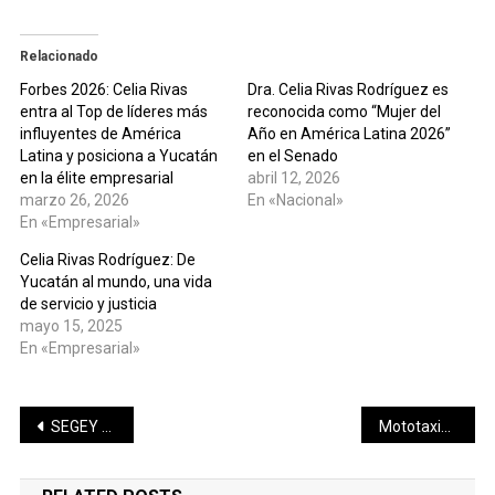
Relacionado
Forbes 2026: Celia Rivas
Dra. Celia Rivas Rodríguez es
entra al Top de líderes más
reconocida como “Mujer del
influyentes de América
Año en América Latina 2026”
Latina y posiciona a Yucatán
en el Senado
en la élite empresarial
abril 12, 2026
marzo 26, 2026
En «Nacional»
En «Empresarial»
Celia Rivas Rodríguez: De
Yucatán al mundo, una vida
de servicio y justicia
mayo 15, 2025
En «Empresarial»
Navegación
SEGEY atiende reportes de afectaciones en planteles educativos tras las recientes lluvias
Mototaxis en Mérida entran a nueva etapa de regulación con estrategia ROM
de