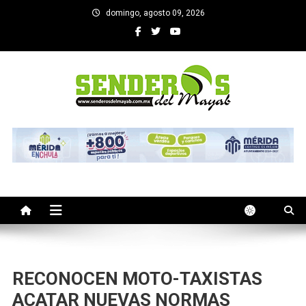
Saltar
domingo, agosto 09, 2026
al
contenido
SENDEROS DEL MAYAB
El medio informativo de Yucatan
RECONOCEN MOTO-TAXISTAS
ACATAR NUEVAS NORMAS