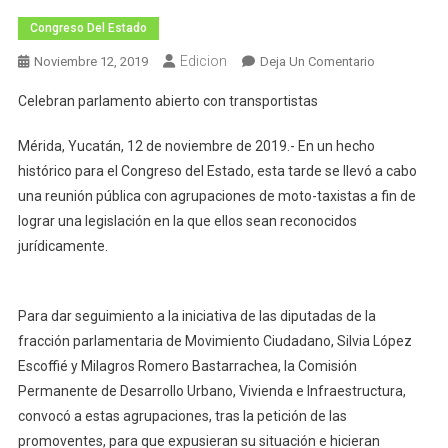
Congreso Del Estado
Edicion
En
Noviembre 12, 2019
Deja Un Comentario
RECONOCEN
Celebran parlamento abierto con transportistas
MOTO-
TAXISTAS
Mérida, Yucatán, 12 de noviembre de 2019.- En un hecho
ACATAR
histórico para el Congreso del Estado, esta tarde se llevó a cabo
NUEVAS
una reunión pública con agrupaciones de moto-taxistas a fin de
NORMAS
lograr una legislación en la que ellos sean reconocidos
jurídicamente.
Para dar seguimiento a la iniciativa de las diputadas de la
fracción parlamentaria de Movimiento Ciudadano, Silvia López
Escoffié y Milagros Romero Bastarrachea, la Comisión
Permanente de Desarrollo Urbano, Vivienda e Infraestructura,
convocó a estas agrupaciones, tras la petición de las
promoventes, para que expusieran su situación e hicieran