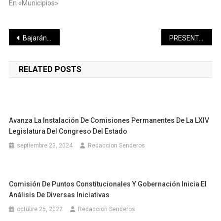
En «Municipios»
Navegación
Bajarán las temperaturas en el estado: Procivy
PRESENTAN LA CARRERA CONTRA LA OBESIDAD «POR UN PESO SALUDABLE»
de
RELATED POSTS
entradas
Avanza La Instalación De Comisiones Permanentes De La LXIV
Legislatura Del Congreso Del Estado
septiembre 23, 2024
Redaccion Senderos
Comisión De Puntos Constitucionales Y Gobernación Inicia El
Análisis De Diversas Iniciativas
octubre 25, 2022
Redaccion Senderos