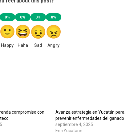
Inicia Temporada De Captura De
Langosta En Yucatán Con Llamado A L
Pesca Responsable
julio 1, 2026
Edicion
os campos obligatorios están marcados con
*