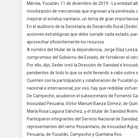
Mérida, Yucatán, 11 de diciembre de 2019.- La entidad albe
Y
movilización de mercancías que ingresan a la península, c
S
mejorar el estatus sanitario, un tema de gran importanci
C
En el auditorio de la Secretaría de Desarrollo Rural (Se
C
L
acciones estratégicas que debe cumplir cada estado, pa
S
aprovechar eficientemente los recursos.
A
A nombre del titular de la dependencia, Jorge Díaz Loeza,
Y
compromiso del Gobierno del Estado, de fortalecer el cerco
A
Por ello, dijo, Seder creó la Dirección de Sanidad e Inocu
pendientes de todo lo que se esté llevando a cabo sobre 
Cuenten con la participación y colaboración de Yucatán pa
nacional e internacional; por eso, hay que redoblar esfuer
De Campeche, acudieron el subsecretario de Fomento Gan
Inocuidad Pecuaria, Víctor Manuel Baeza Gómez; de Quint
María Rosa Laguna Sánchez, y el titular de Sanidad Anima
Participaron integrantes del Servicio Nacional de Sanidad
representantes del ramo fitosanitario, de Inocuidad Agro
Pecuaria, de Yucatán, Campeche y Quintana Roo.