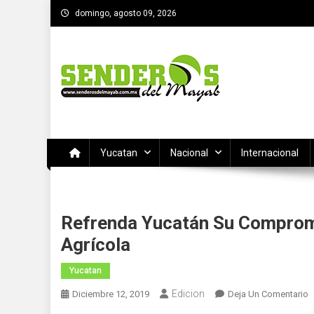
Saltar
domingo, agosto 09, 2026
al
contenido
SENDEROS DEL MAYAB
El medio informativo de Yucatan
Yucatan
Nacional
Internacional
Refrenda Yucatán Su Compromi
Agrícola
Yucatan
Edicion
E
Diciembre 12, 2019
Deja Un Comentario
R