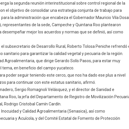
rga la segunda reunión interinstitucional sobre control regional de la
ucatán
on el objetivo de consolidar una estrategia conjunta de trabajo para
u
a para la administración que encabeza el Gobernador Mauricio Vila Dosal
ompromiso
der), representantes de la sede, Campeche y Quintana Roo plantearon
on
a
ra desempeñar mejor los acuerdos y normas que se definió, así como
anidad
limentaria
 el subsecretario de Desarrollo Rural, Roberto Tolosa Peniche refrendó 
 sanitario para garantizar la calidad vegetal y pecuaria de la región.
grícola
idad Agroalimentaria, que dirige Gerardo Solís Pasos, para estar muy
el tema, en beneficio del campo yucateco.
ra poder seguir teniendo este cerco, que nos ha dado ese plus a nivel
zos para continuar con este estatus sanitario, afirmó.
adero, Sergio Romagnoli Velásquez, y el director de Sanidad e
ana Roo, la jefa del Departamento de Registro de Movilización Pecuari
l, Rodrigo Cristobal Camín Cardín.
, Inocuidad y Calidad Agroalimentaria (Senasica), así como
pecuaria y Acuícola, y del Comité Estatal de Fomento de Protección