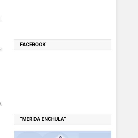
.
FACEBOOK
el
a,
“MERIDA ENCHULA”