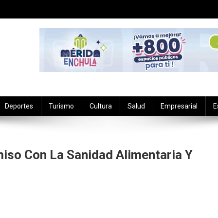
Deportes
Turismo
Cultura
Salud
Empresarial
E
so Con La Sanidad Alimentaria Y
n
efrenda