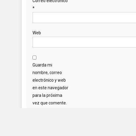
SIGUENOS
ESCRÍBENOS AL:
senderosdelmayab@gmail.com
copyrigth Senderos del Mayab @2023
|
Tema: News Portal de
Mys