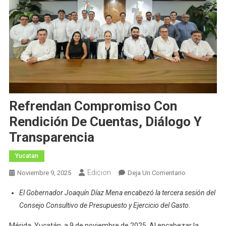
Refrendan Compromiso Con
Rendición De Cuentas, Diálogo Y
Transparencia
Yucatan
Edicion
En
Noviembre 9, 2025
Deja Un Comentario
Refrendan
El Gobernador Joaquín Díaz Mena encabezó la tercera sesión del
Compromiso
Consejo Consultivo de Presupuesto y Ejercicio del Gasto.
Con
Rendición
Mérida, Yucatán, a 9 de noviembre de 2025. Al encabezar la