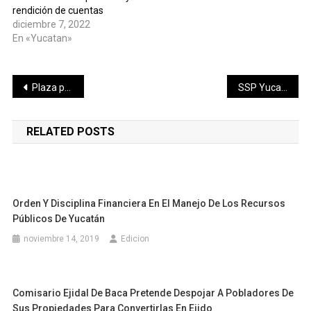
rendición de cuentas
diciembre 7, 2022
En «Yucatan»
Navegación
Plaza principal de Telchac, lienzo de colores con magna Vaquería
SSP Yucatán fortalece la vigilancia vial con nuevas unidades móviles equipadas con inteligencia artificial
de
RELATED POSTS
entradas
Orden Y Disciplina Financiera En El Manejo De Los Recursos
Públicos De Yucatán
noviembre 14, 2019
Edicion
Comisario Ejidal De Baca Pretende Despojar A Pobladores De
Sus Propiedades Para Convertirlas En Ejido