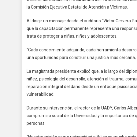
la Comisión Ejecutiva Estatal de Atención a Víctimas.
Al dirigir un mensaje desde el auditorio “Víctor Cervera P
que la capacitación permanente representa una responsab
trata de proteger a niñas, niños y adolescentes.
“Cada conocimiento adquirido, cada herramienta desarro
una oportunidad para construir una justicia más cercan
La magistrada presidenta explicó que, a lo largo del dipl
niñez, psicología del desarrollo, atención al trauma, comu
reparación integral del daño desde un enfoque psicosocia
vulnerabilidad.
Durante su intervención, el rector de la UADY, Carlos Albe
compromiso social de la Universidad y la importancia de 
personas.
“Nuestra misión como universidad pública va mucho más 