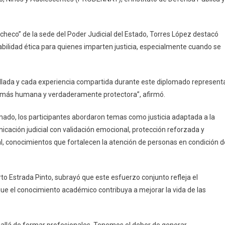
acheco” de la sede del Poder Judicial del Estado, Torres López destacó
ilidad ética para quienes imparten justicia, especialmente cuando se
llada y cada experiencia compartida durante este diplomado represent
a, más humana y verdaderamente protectora”, afirmó.
omado, los participantes abordaron temas como justicia adaptada a la
nicación judicial con validación emocional, protección reforzada y
l, conocimientos que fortalecen la atención de personas en condición d
rto Estrada Pinto, subrayó que este esfuerzo conjunto refleja el
que el conocimiento académico contribuya a mejorar la vida de las
allá de formar profesionales. Tenemos el deber de generar