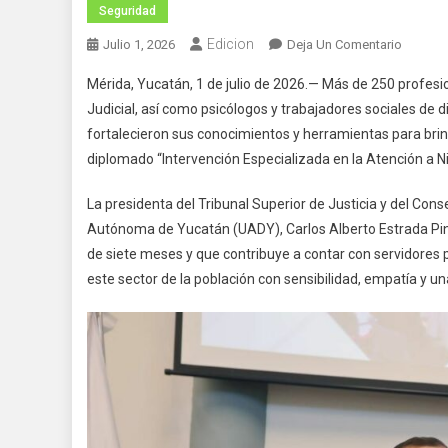
Seguridad
Edicion
En
Julio 1, 2026
Deja Un Comentario
Refuerz
Mérida, Yucatán, 1 de julio de 2026.— Más de 250 profesio
Capaci
Judicial, así como psicólogos y trabajadores sociales de
Instituc
fortalecieron sus conocimientos y herramientas para brind
Para
diplomado “Intervención Especializada en la Atención a N
La
Protecc
La presidenta del Tribunal Superior de Justicia y del Conse
De
La
Autónoma de Yucatán (UADY), Carlos Alberto Estrada Pin
Niñez
de siete meses y que contribuye a contar con servidores p
Y
este sector de la población con sensibilidad, empatía y u
Adolesc