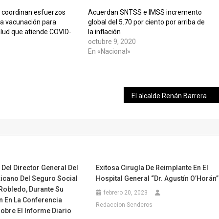
 coordinan esfuerzos
Acuerdan SNTSS e IMSS incremento
la vacunación para
global del 5.70 por ciento por arriba de
alud que atiende COVID-
la inflación
octubre 9, 2020
En «Nacional»
El alcalde Renán Barrera Concha encabeza nuevo esfuerzo conjunto con la sociedad para atender a quienes más lo necesitan ante la contingencia sanitaria
 Del Director General Del
Exitosa Cirugía De Reimplante En El
xicano Del Seguro Social
Hospital General “Dr. Agustín O’Horán
Robledo, Durante Su
febrero 20, 2023
n En La Conferencia
Redaccion Senderos
obre El Informe Diario