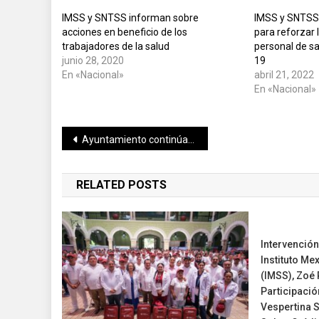
IMSS y SNTSS informan sobre
IMSS y SNTSS
acciones en beneficio de los
para reforzar 
trabajadores de la salud
personal de s
junio 28, 2020
19
En «Nacional»
abril 21, 2022
En «Nacional»
Navegación
Ayuntamiento continúa con la entrega de apoyos alimentarios a grupos vulnerables
de
RELATED POSTS
entradas
Intervención
Instituto Me
(IMSS), Zoé 
Participació
Vespertina S