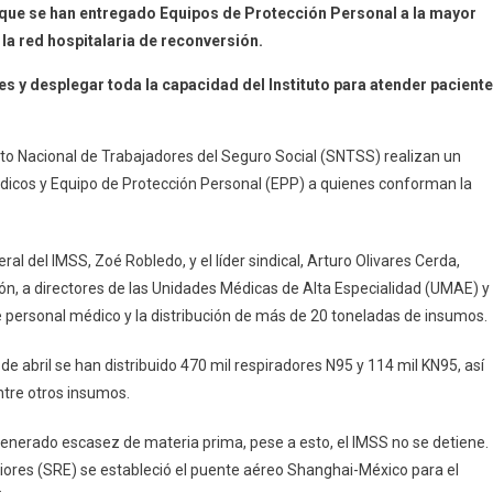
 que se han entregado Equipos de Protección Personal a la mayor
la red hospitalaria de reconversión.
les y desplegar toda la capacidad del Instituto para atender pacient
os
cato Nacional de Trabajadores del Seguro Social (SNTSS) realizan un
tación
édicos y Equipo de Protección Personal (EPP) a quienes conforman la
al
ral del IMSS, Zoé Robledo, y el líder sindical, Arturo Olivares Cerda,
ión, a directores de las Unidades Médicas de Alta Especialidad (UMAE) y
e personal médico y la distribución de más de 20 toneladas de insumos.
ar
ncia
 de abril se han distribuido 470 mil respiradores N95 y 114 mil KN95, así
ia
ntre otros insumos.
nerado escasez de materia prima, pese a esto, el IMSS no se detiene.
eriores (SRE) se estableció el puente aéreo Shanghai-México para el