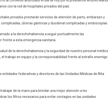
sumó al Convenio anunciado el día de hoy por el presidente Andrés Manu
os con la red de hospitales privados del país.
itales privados prestarán servicios de atención de parto, embarazo y
 complicadas, úlceras gástricas y duodenal complicadas y endoscopías.
llamado a la derechohabiencia a seguir puntualmente las
r frente a esta emergencia sanitaria.
alud de la derechohabiencia y la seguridad de nuestro personal médico
, el trabajo en equipo y la corresponsabilidad frente al extraño enemigo
as entidades federativas y directores de las Unidades Médicas de Alta
 trabajar de la mano para brindar una mejor atención a los
car los filtros necesarios para evitar contagios en las unidades