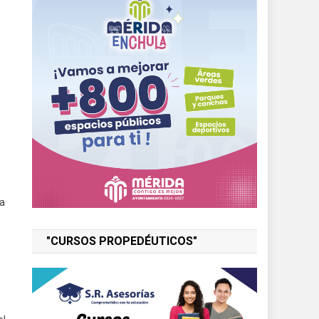
n
ta
"CURSOS PROPEDÉUTICOS"