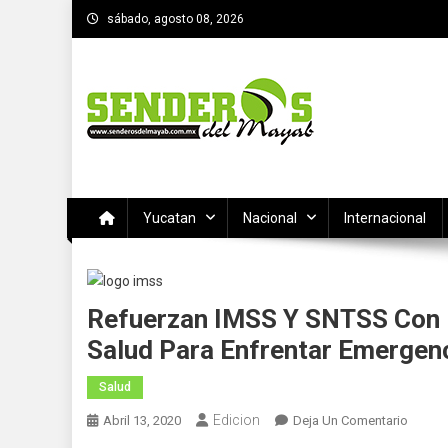
Saltar
sábado, agosto 08, 2026
al
contenido
SENDEROS DEL MAYAB
El medio informativo de Yucatan
Yucatan
Nacional
Internacional
Refuerzan IMSS Y SNTSS Con 
Salud Para Enfrentar Emergen
Salud
Edicion
En
Abril 13, 2020
Deja Un Comentario
Refuer