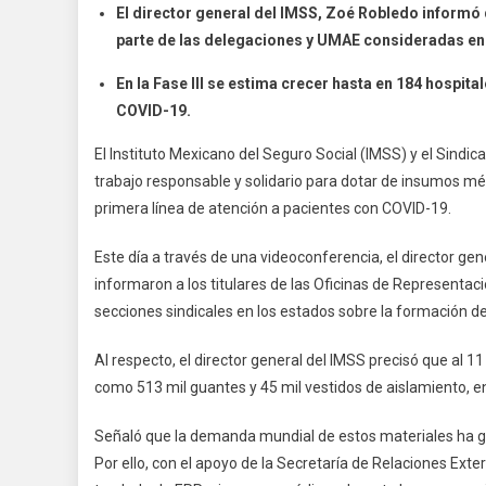
El director general del IMSS, Zoé Robledo informó
IMSS
parte de las delegaciones y UMAE consideradas en 
Y
SNTSS
En la Fase III se estima crecer hasta en 184 hospita
Con
COVID-19.
Insum
Y
El Instituto Mexicano del Seguro Social (IMSS) y el Sindi
Capaci
trabajo responsable y solidario para dotar de insumos m
A
primera línea de atención a pacientes con COVID-19.
Person
De
Este día a través de una videoconferencia, el director gene
Salud
informaron a los titulares de las Oficinas de Representac
Para
secciones sindicales en los estados sobre la formación d
Enfrent
Emerge
Al respecto, el director general del IMSS precisó que al 11
Sanitar
como 513 mil guantes y 45 mil vestidos de aislamiento, e
Por
COVID-
Señaló que la demanda mundial de estos materiales ha ge
19
Por ello, con el apoyo de la Secretaría de Relaciones Ext