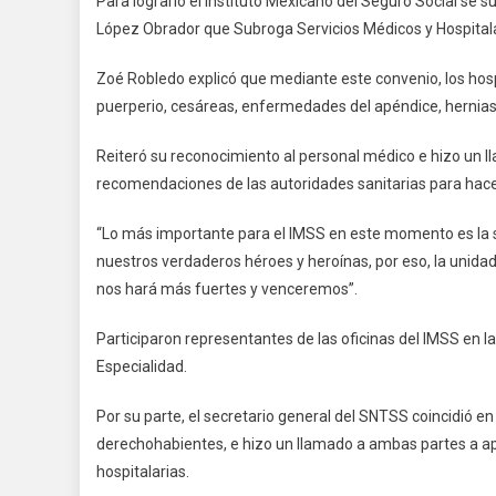
Para lograrlo el Instituto Mexicano del Seguro Social se 
López Obrador que Subroga Servicios Médicos y Hospitalari
Zoé Robledo explicó que mediante este convenio, los hosp
puerperio, cesáreas, enfermedades del apéndice, hernias
Reiteró su reconocimiento al personal médico e hizo un 
recomendaciones de las autoridades sanitarias para hace
“Lo más importante para el IMSS en este momento es la s
nuestros verdaderos héroes y heroínas, por eso, la unidad
nos hará más fuertes y venceremos”.
Participaron representantes de las oficinas del IMSS en l
Especialidad.
Por su parte, el secretario general del SNTSS coincidió en
derechohabientes, e hizo un llamado a ambas partes a apli
hospitalarias.