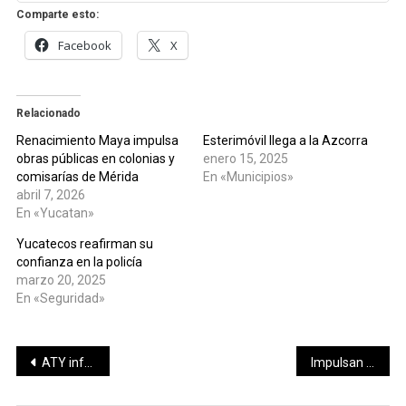
Comparte esto:
Facebook
X
Relacionado
Renacimiento Maya impulsa
Esterimóvil llega a la Azcorra
obras públicas en colonias y
enero 15, 2025
comisarías de Mérida
En «Municipios»
abril 7, 2026
En «Yucatan»
Yucatecos reafirman su
confianza en la policía
marzo 20, 2025
En «Seguridad»
Navegación
ATY informa reubicación temporal de paraderos por actividades del 20 de noviembre
Impulsan fortalecimiento del campo yucateco con visita a parcela demostrativa en Hunucmá
de