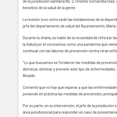
de la jurisdicción sanitaria No. 2, Orestes Somarriba Día
Refo
beneficio de la salud de la gente.
Medi
Preve
La reunión tuvo como sede las instalaciones de la depend
Ante
jefa del departamento de salud del Ayuntamiento, María 
El
Coro
Durante la charla, se habló de la necesidad de reforzar l
la Salud por el coronavirus como una pandemia que viene
continuar con las labores de prevención contra otras en
“Lo que buscamos es fortalecer las medidas de prevención 
disminuir, eliminar y prevenir este tipo de enfermedades, 
Alcalde.
Comentó que no hay que esperar a que las enfermedades se
poniendo en práctica las medidas de prevención, princip
Por su parte, en su intervención, el jefe de la jurisdicció
área jurisdiccional para responder en caso de presentars