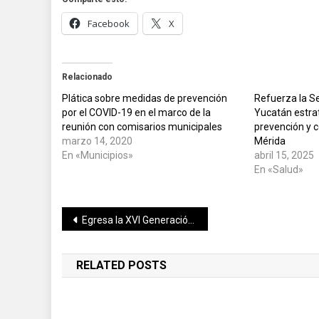
Facebook
X
Relacionado
Plática sobre medidas de prevención
Refuerza la Se
por el COVID-19 en el marco de la
Yucatán estrat
reunión con comisarios municipales
prevención y c
marzo 14, 2020
Mérida
En «Municipios»
abril 15, 2025
En «Salud»
Navegación
Egresa la XVI Generación del Instituto Tecnológico Superior Progreso
de
RELATED POSTS
entradas