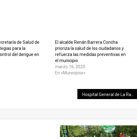
cretaría de Salud de
El alcalde Renán Barrera Concha
egias para la
prioriza la salud de los ciudadanos y
ontrol del dengue en
refuerza las medidas preventivas en
el municipio
marzo 16, 2020
En «Municipios»
Hospital General de La Raza trasplantó corazón de “urgencia nacional” a mujer de 39 años