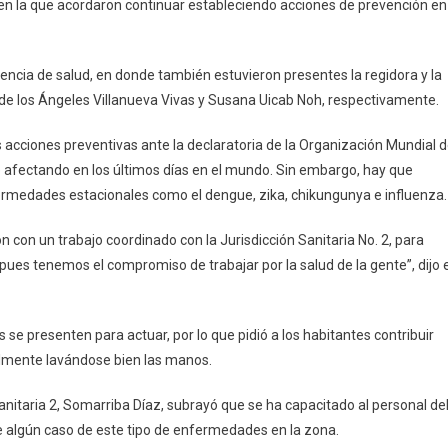
z, en la que acordaron continuar estableciendo acciones de prevención en
rzar
das
ntivas
encia de salud, en donde también estuvieron presentes la regidora y la
de los Ángeles Villanueva Vivas y Susana Uicab Noh, respectivamente.
navirus
as acciones preventivas ante la declaratoria de la Organización Mundial 
 afectando en los últimos días en el mundo. Sin embargo, hay que
fermedades estacionales como el dengue, zika, chikungunya e influenza.
con un trabajo coordinado con la Jurisdicción Sanitaria No. 2, para
pues tenemos el compromiso de trabajar por la salud de la gente”, dijo e
 presenten para actuar, por lo que pidió a los habitantes contribuir
almente lavándose bien las manos.
n sanitaria 2, Somarriba Díaz, subrayó que se ha capacitado al personal de
e algún caso de este tipo de enfermedades en la zona.