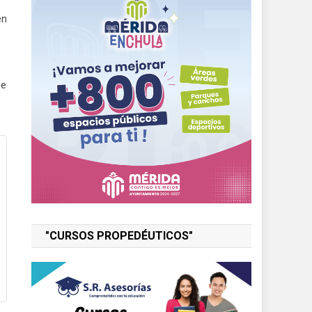
en
de
"CURSOS PROPEDÉUTICOS"