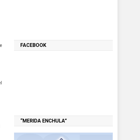
FACEBOOK
de
l
“MERIDA ENCHULA”
l