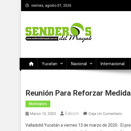
Saltar
viernes, agosto 07, 2026
al
contenido
SENDEROS DEL MAYAB
El medio informativo de Yucatan
Yucatan
Nacional
Internacional
Reunión Para Reforzar Medidas
Municipios
Edicion
En
Marzo 13, 2020
Deja Un Comentario
Reun
Valladolid Yucatán a viernes 13 de marzo de 2020.- El pre
Para