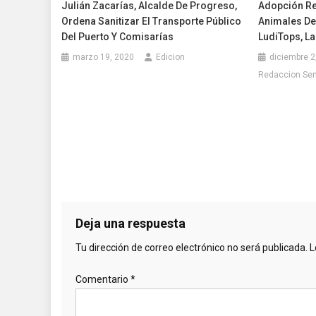
Julián Zacarías, Alcalde De Progreso,
Adopción Re
Ordena Sanitizar El Transporte Público
Animales De
Del Puerto Y Comisarías
LudiTops, La
marzo 19, 2020
Edicion
diciembre 2
Redaccion Se
Deja una respuesta
Tu dirección de correo electrónico no será publicada.
L
Comentario
*