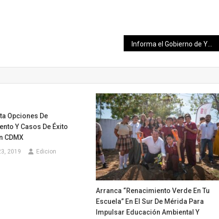
Informa el Gobierno de Yucatán los lugares donde se llevarán a cabo las acciones contra el Dengue, Zika y Chikungunya
ta Opciones De
nto Y Casos De Éxito
En CDMX
23, 2019
Edicion
Arranca “Renacimiento Verde En Tu
Escuela” En El Sur De Mérida Para
Impulsar Educación Ambiental Y