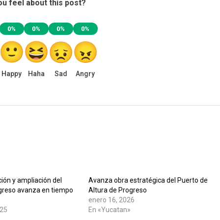
u feel about this post?
0%
0%
0%
0%
Happy
Haha
Sad
Angry
ión y ampliación del
Avanza obra estratégica del Puerto de
greso avanza en tiempo
Altura de Progreso
enero 16, 2026
025
En «Yucatan»