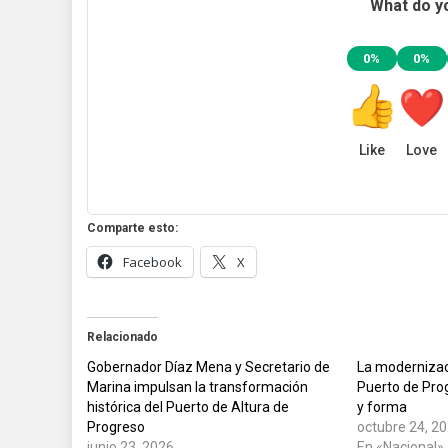
What do yo
0%
0%
Like
Love
Comparte esto:
Facebook
X
Relacionado
Gobernador Díaz Mena y Secretario de
La modernizac
Marina impulsan la transformación
Puerto de Pro
histórica del Puerto de Altura de
y forma
Progreso
octubre 24, 2
junio 23, 2026
En «Nacional»