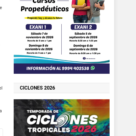
de
n
CICLONES 2026
el
a