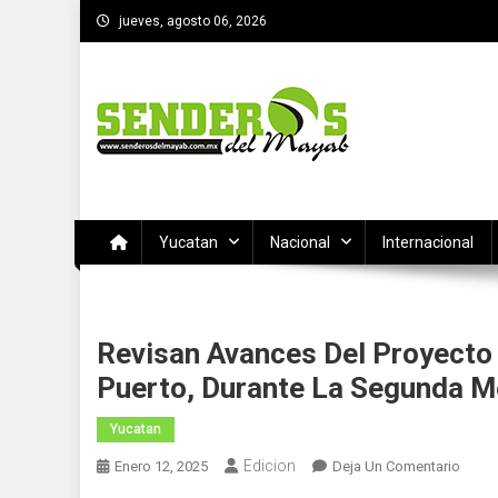
Saltar
jueves, agosto 06, 2026
al
contenido
SENDEROS DEL MAYAB
El medio informativo de Yucatan
Yucatan
Nacional
Internacional
Revisan Avances Del Proyecto
Puerto, Durante La Segunda M
Yucatan
Edicion
En
Enero 12, 2025
Deja Un Comentario
Revis