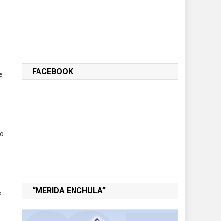
FACEBOOK
e
no
“MERIDA ENCHULA”
e