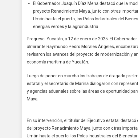
El Gobernador Joaquín Díaz Mena destacó que la mode
Avan
proyecto Renacimiento Maya, junto con otras importan
Del
Umán hasta el puerto, los Polos Industriales del Bienes
Proye
energías verdes y la agroindustria.
De
Moder
Progreso, Yucatán, a 12 de enero de 2025. El Gobernador 
Y
almirante Raymundo Pedro Morales Ángeles, encabezaron 
Ampli
revisaron los avances del proyecto de modernización y amp
Del
economía marítima de Yucatán.
Puerto
Duran
Luego de poner en marcha los trabajos de dragado prelim
La
Segu
estatal y el secretario de Marina dialogaron con represen
Mesa
y agencias aduanales sobre las áreas de oportunidad par
Comer
Maya.
Del
Puert
De
En su intervención, el titular del Ejecutivo estatal dest
Progr
del proyecto Renacimiento Maya, junto con otras importa
Umán hasta el puerto, los Polos Industriales del Bienestar 