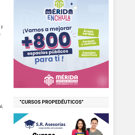
 y
s
"CURSOS PROPEDÉUTICOS"
l,