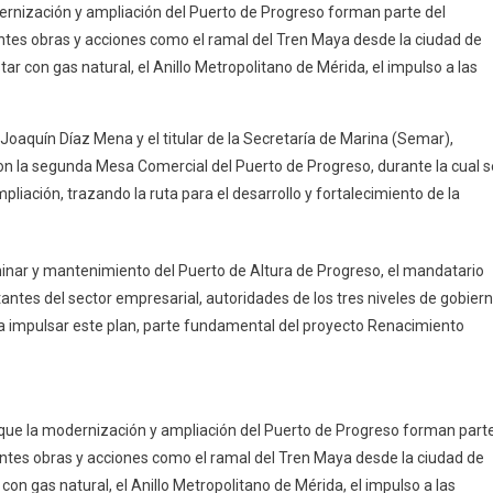
rnización y ampliación del Puerto de Progreso forman parte del
ces
tes obras y acciones como el ramal del Tren Maya desde la ciudad de
tar con gas natural, el Anillo Metropolitano de Mérida, el impulso a las
cto
nización
Joaquín Díaz Mena y el titular de la Secretaría de Marina (Semar),
la segunda Mesa Comercial del Puerto de Progreso, durante la cual s
ación
liación, trazando la ruta para el desarrollo y fortalecimiento de la
,
te
inar y mantenimiento del Puerto de Altura de Progreso, el mandatario
nda
tantes del sector empresarial, autoridades de los tres niveles de gobier
a impulsar este plan, parte fundamental del proyecto Renacimiento
cial
o
acó que la modernización y ampliación del Puerto de Progreso forman part
eso
ntes obras y acciones como el ramal del Tren Maya desde la ciudad de
con gas natural, el Anillo Metropolitano de Mérida, el impulso a las