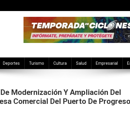
Deportes
Turismo
Cultura
Salud
Empresarial
E
 De Modernización Y Ampliación Del
esa Comercial Del Puerto De Progres
an