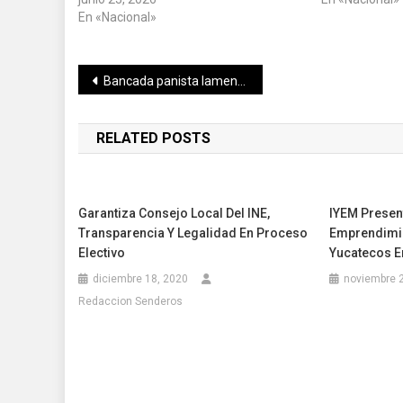
En «Nacional»
Navegación
Bancada panista lamenta la cancelación del programa Médico 24/7 en Yucatán
de
RELATED POSTS
entradas
Garantiza Consejo Local Del INE,
IYEM Presen
Transparencia Y Legalidad En Proceso
Emprendimie
Electivo
Yucatecos 
diciembre 18, 2020
noviembre 
Redaccion Senderos