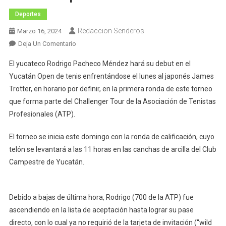
Deportes
Redaccion Senderos
Marzo 16, 2024
En
Deja Un Comentario
Rodrigo
El yucateco Rodrigo Pacheco Méndez hará su debut en el
Pacheco
Yucatán Open de tenis enfrentándose el lunes al japonés James
Hará
Trotter, en horario por definir, en la primera ronda de este torneo
Su
que forma parte del Challenger Tour de la Asociación de Tenistas
Debut
En
Profesionales (ATP).
Yucatán
Open
El torneo se inicia este domingo con la ronda de calificación, cuyo
2024
telón se levantará a las 11 horas en las canchas de arcilla del Club
Campestre de Yucatán.
Debido a bajas de última hora, Rodrigo (700 de la ATP) fue
ascendiendo en la lista de aceptación hasta lograr su pase
directo, con lo cual ya no requirió de la tarjeta de invitación (“wild