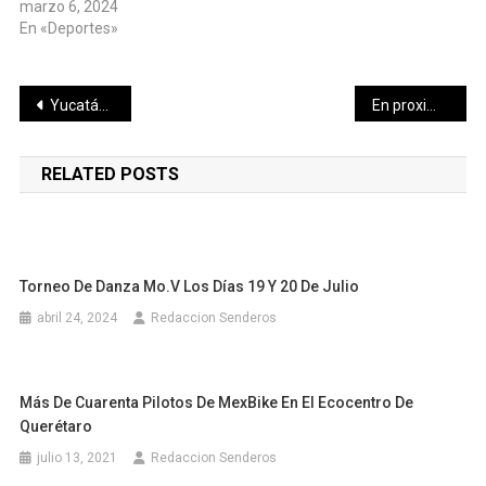
marzo 6, 2024
En «Deportes»
Navegación
Yucatán, sede del Campeonato Nacional Femenil U-16 de Tochito Bandera que, por primera vez, se realiza en México
En proximidad frente frío no, 40 con evento norte débil sin descenso de temperaturas: Procivy
de
RELATED POSTS
entradas
Torneo De Danza Mo.V Los Días 19 Y 20 De Julio
abril 24, 2024
Redaccion Senderos
Más De Cuarenta Pilotos De MexBike En El Ecocentro De
Querétaro
julio 13, 2021
Redaccion Senderos