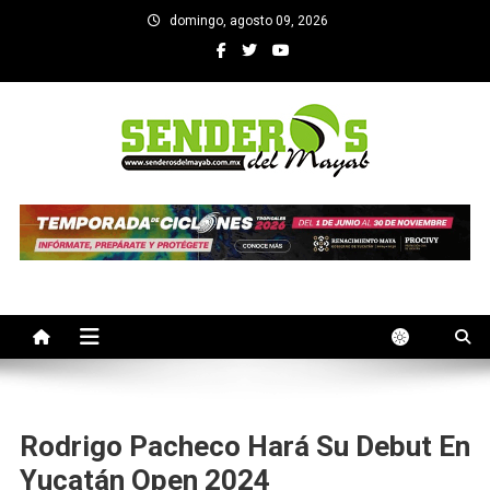
Saltar
domingo, agosto 09, 2026
al
contenido
SENDEROS DEL MAYAB
El medio informativo de Yucatan
Rodrigo Pacheco Hará Su Debut En
Yucatán Open 2024