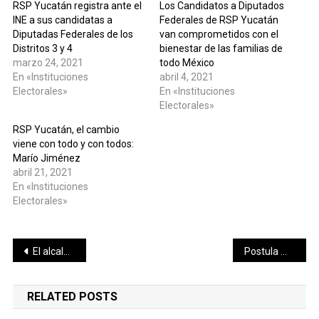
RSP Yucatán registra ante el
Los Candidatos a Diputados
INE a sus candidatas a
Federales de RSP Yucatán
Diputadas Federales de los
van comprometidos con el
Distritos 3 y 4
bienestar de las familias de
marzo 24, 2021
todo México
En «Instituciones
abril 4, 2021
Electorales»
En «Instituciones
Electorales»
RSP Yucatán, el cambio
viene con todo y con todos:
Marío Jiménez
abril 21, 2021
En «Instituciones
Electorales»
Navegación
El alcalde Julián Zacarías Curi visita la comisaría de Chelem Puerto para dar seguimiento a las mejoras y solicitudes ciudadanas
Postula Movimiento Ciudadano a feministas, ambientalistas, emprendedores y promotores de derechos humanos a diputaciones locales
de
RELATED POSTS
entradas