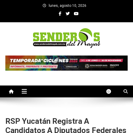
Saltar
lunes, agosto 10, 2026
al
contenido
SENDEROS DEL MAYAB
El medio informativo de Yucatan
RSP Yucatán Registra A
Candidatos A Diputados Federales