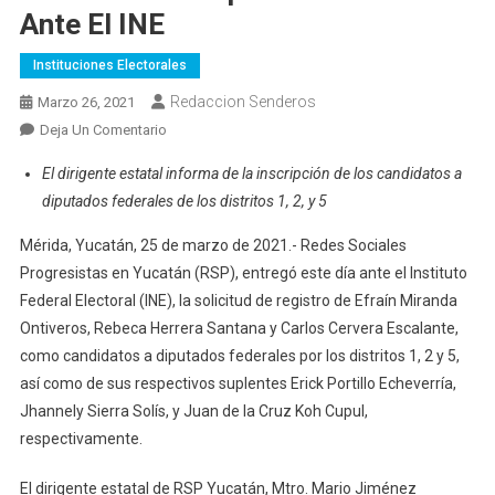
Ante El INE
Instituciones Electorales
Redaccion Senderos
Marzo 26, 2021
En
Deja Un Comentario
RSP
El dirigente estatal informa de la inscripción de los candidatos a
Yucatán
diputados federales de los distritos 1, 2, y 5
Registra
A
Mérida, Yucatán, 25 de marzo de 2021.- Redes Sociales
Candidatos
Progresistas en Yucatán (RSP), entregó este día ante el Instituto
A
Federal Electoral (INE), la solicitud de registro de Efraín Miranda
Diputados
Ontiveros, Rebeca Herrera Santana y Carlos Cervera Escalante,
Federales
como candidatos a diputados federales por los distritos 1, 2 y 5,
Ante
así como de sus respectivos suplentes Erick Portillo Echeverría,
El
INE
Jhannely Sierra Solís, y Juan de la Cruz Koh Cupul,
respectivamente.
El dirigente estatal de RSP Yucatán, Mtro. Mario Jiménez