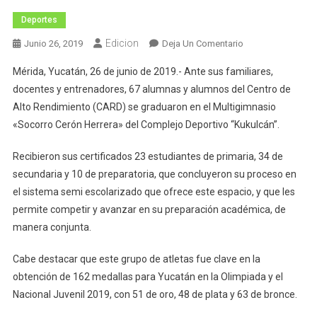
Deportes
Edicion
En
Junio 26, 2019
Deja Un Comentario
Se
Mérida, Yucatán, 26 de junio de 2019.- Ante sus familiares,
Gradúan
docentes y entrenadores, 67 alumnas y alumnos del Centro de
67
Alto Rendimiento (CARD) se graduaron en el Multigimnasio
Estudiantes
«Socorro Cerón Herrera» del Complejo Deportivo “Kukulcán”.
Del
Centro
Recibieron sus certificados 23 estudiantes de primaria, 34 de
De
Alto
secundaria y 10 de preparatoria, que concluyeron su proceso en
Rendimiento
el sistema semi escolarizado que ofrece este espacio, y que les
permite competir y avanzar en su preparación académica, de
manera conjunta.
Cabe destacar que este grupo de atletas fue clave en la
obtención de 162 medallas para Yucatán en la Olimpiada y el
Nacional Juvenil 2019, con 51 de oro, 48 de plata y 63 de bronce.