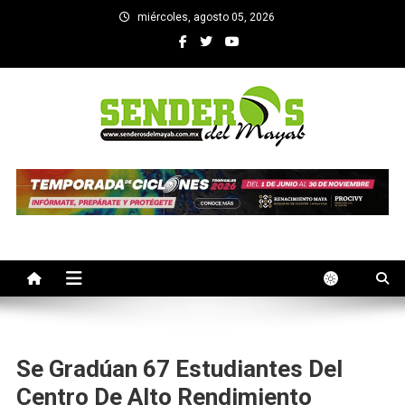
Saltar
miércoles, agosto 05, 2026
al
contenido
SENDEROS DEL MAYAB
El medio informativo de Yucatan
Se Gradúan 67 Estudiantes Del
Centro De Alto Rendimiento