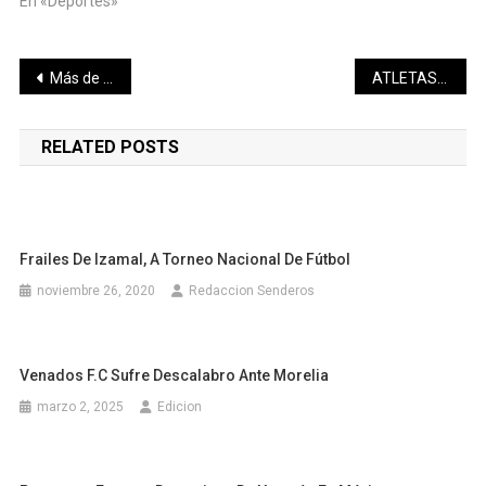
En «Deportes»
Navegación
Más de mil personas festejan el primer aniversario del Palacio de la Música
ATLETAS YUCATECOS VIAJARÁN A QUERÉTARO A CENTROAMERICANO
de
RELATED POSTS
entradas
Frailes De Izamal, A Torneo Nacional De Fútbol
noviembre 26, 2020
Redaccion Senderos
Venados F.C Sufre Descalabro Ante Morelia
marzo 2, 2025
Edicion