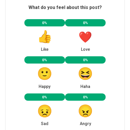
What do you feel about this post?
0%
0%
Like
Love
0%
0%
Happy
Haha
0%
0%
Sad
Angry