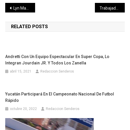
Navegación
Lyn May aconsejó a Belinda: “Que les saque el dinero”
Trabajadores de mar participan en «Yo respeto la veda del Mero 2022» como oportunidad para la pesca responsable y sostenible
de
RELATED POSTS
entradas
Andretti Con Un Equipo Espectacular En Super Copa, Lo
Integran Jourdain JR. Y Todos Los Zanella
abril 15, 2021
Redaccion Senderos
Yucatán Participará En El Campeonato Nacional De Futbol
Rápido
octubre 20, 2022
Redaccion Senderos