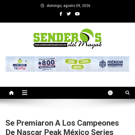
Saltar
domingo, agosto 09, 2026
al
contenido
SENDEROS DEL MAYAB
El medio informativo de Yucatan
Se Premiaron A Los Campeones
De Nascar Peak México Series