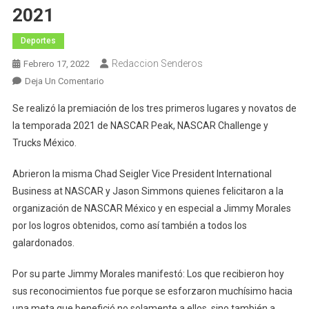
2021
Deportes
Redaccion Senderos
Febrero 17, 2022
En
Deja Un Comentario
Se
Se realizó la premiación de los tres primeros lugares y novatos de
Premiaron
la temporada 2021 de NASCAR Peak, NASCAR Challenge y
A
Trucks México.
Los
Campeones
Abrieron la misma Chad Seigler Vice President International
De
Business at NASCAR y Jason Simmons quienes felicitaron a la
Nascar
Peak
organización de NASCAR México y en especial a Jimmy Morales
México
por los logros obtenidos, como así también a todos los
Series
galardonados.
2021
Por su parte Jimmy Morales manifestó: Los que recibieron hoy
sus reconocimientos fue porque se esforzaron muchísimo hacia
una meta que benefició no solamente a ellos, sino también a