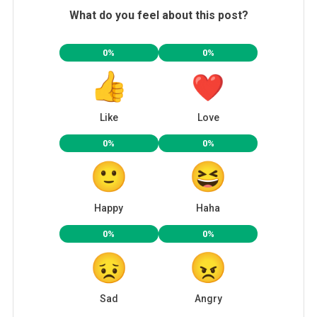
What do you feel about this post?
0%
0%
Like
Love
0%
0%
Happy
Haha
0%
0%
Sad
Angry