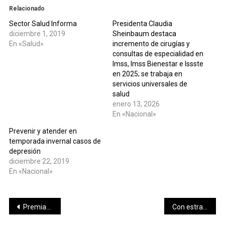
Relacionado
Sector Salud Informa
Presidenta Claudia
diciembre 1, 2019
Sheinbaum destaca
En «Salud»
incremento de cirugías y
consultas de especialidad en
Imss, Imss Bienestar e Issste
en 2025; se trabaja en
servicios universales de
salud
enero 13, 2026
En «Nacional»
Prevenir y atender en
temporada invernal casos de
depresión
diciembre 22, 2019
En «Nacional»
Navegación
Premian a los ganadores del tenis del deportivo Bancarios.
Con estrategias innovadoras, el Ayuntamiento de Mérida mejora calles y espacios públicos para seguridad de los meridanos