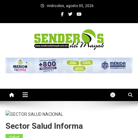
Saltar
miércoles, agosto 05, 2026
al
contenido
SENDEROS DEL MAYAB
El medio informativo de Yucatan
Sector Salud Informa
Salud