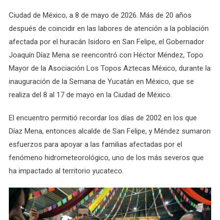
Nuevamente
Ciudad de México, a 8 de mayo de 2026. Más de 20 años
Al
Gobernador
después de coincidir en las labores de atención a la población
Joaquín
afectada por el huracán Isidoro en San Felipe, el Gobernador
Díaz
Joaquín Díaz Mena se reencontró con Héctor Méndez, Topo
Mena
Mayor de la Asociación Los Topos Aztecas México, durante la
Y
inauguración de la Semana de Yucatán en México, que se
A
realiza del 8 al 17 de mayo en la Ciudad de México.
Los
Topos
El encuentro permitió recordar los días de 2002 en los que
Díaz Mena, entonces alcalde de San Felipe, y Méndez sumaron
esfuerzos para apoyar a las familias afectadas por el
fenómeno hidrometeorológico, uno de los más severos que
ha impactado al territorio yucateco.