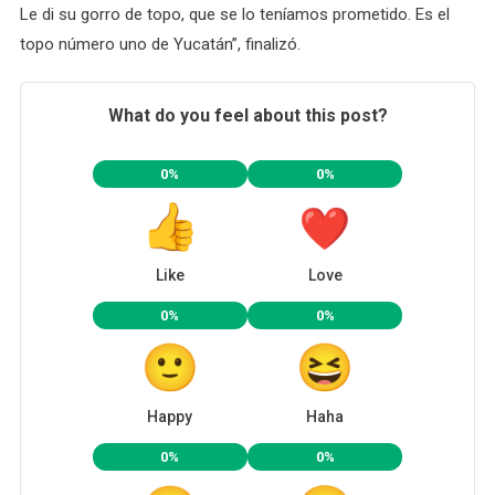
Le di su gorro de topo, que se lo teníamos prometido. Es el
topo número uno de Yucatán”, finalizó.
What do you feel about this post?
0%
0%
Like
Love
0%
0%
Happy
Haha
0%
0%