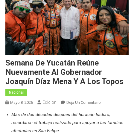
Semana De Yucatán Reúne
Nuevamente Al Gobernador
Joaquín Díaz Mena Y A Los Topos
Nacional
Edicion
En
Mayo 8, 2026
Deja Un Comentario
Semana
Más de dos décadas después del huracán Isidoro,
De
recordaron el trabajo realizado para apoyar a las familias
Yucatán
Reúne
afectadas en San Felipe.