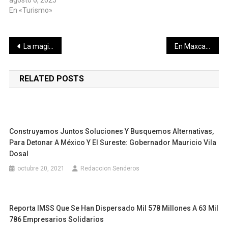
En «Turismo»
Navegación
La magia de La Noche Blanca y su Víspera llegará a 38 galerías
En Maxcanú se consolida la Ruta Verde de la Salud
de
RELATED POSTS
entradas
Construyamos Juntos Soluciones Y Busquemos Alternativas,
Para Detonar A México Y El Sureste: Gobernador Mauricio Vila
Dosal
octubre 20, 2021
Redaccion Senderos
Reporta IMSS Que Se Han Dispersado Mil 578 Millones A 63 Mil
786 Empresarios Solidarios