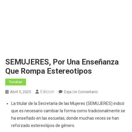
SEMUJERES, Por Una Enseñanza
Que Rompa Estereotipos
Yucatan
Edicion
En
Abril 5, 2025
Deja Un Comentario
SEMUJERES,
La titular de la Secretaría de las Mujeres (SEMUJERES) indicó
Por
que es necesario cambiar la forma como tradicionalmente se
Una
ha enseñado en las escuelas, donde muchas veces se han
Enseñanza
reforzado estereotipos de género.
Que