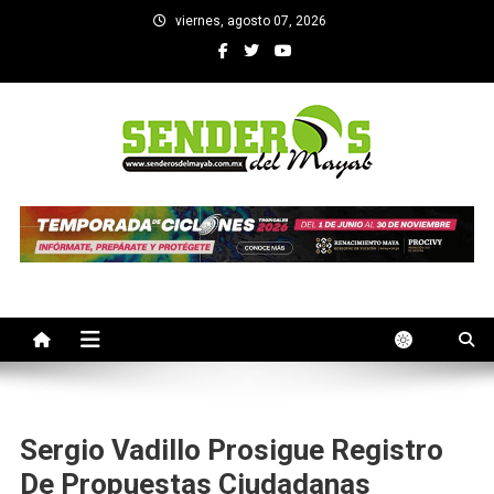
Saltar
viernes, agosto 07, 2026
al
contenido
SENDEROS DEL MAYAB
El medio informativo de Yucatan
Sergio Vadillo Prosigue Registro
De Propuestas Ciudadanas