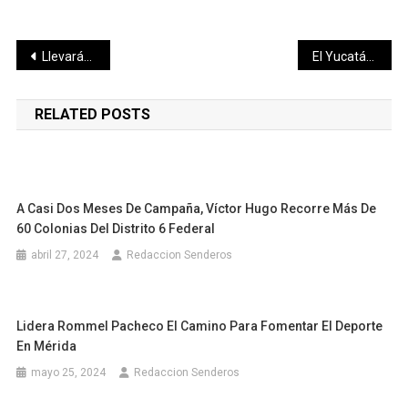
Navegación
Llevarán meridanos a Rommel Pacheco al triunfo el próximo 2 de junio
El Yucatán de futuro se construye en equipo con las juventudes de profesionistas y emprendedores: Vida Gómez Herrera
de
RELATED POSTS
entradas
A Casi Dos Meses De Campaña, Víctor Hugo Recorre Más De
60 Colonias Del Distrito 6 Federal
abril 27, 2024
Redaccion Senderos
Lidera Rommel Pacheco El Camino Para Fomentar El Deporte
En Mérida
mayo 25, 2024
Redaccion Senderos