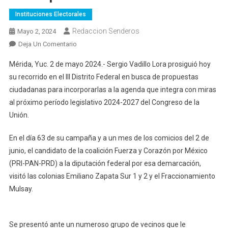
Instituciones Electorales
Redaccion Senderos
Mayo 2, 2024
En
Deja Un Comentario
Sergio
Mérida, Yuc. 2 de mayo 2024.- Sergio Vadillo Lora prosiguió hoy
Vadillo
su recorrido en el III Distrito Federal en busca de propuestas
Prosigue
ciudadanas para incorporarlas a la agenda que integra con miras
Registro
al próximo período legislativo 2024-2027 del Congreso de la
De
Propuestas
Unión.
Ciudadanas
En el día 63 de su campaña y a un mes de los comicios del 2 de
junio, el candidato de la coalición Fuerza y Corazón por México
(PRI-PAN-PRD) a la diputación federal por esa demarcación,
visitó las colonias Emiliano Zapata Sur 1 y 2 y el Fraccionamiento
Mulsay.
Se presentó ante un numeroso grupo de vecinos que le