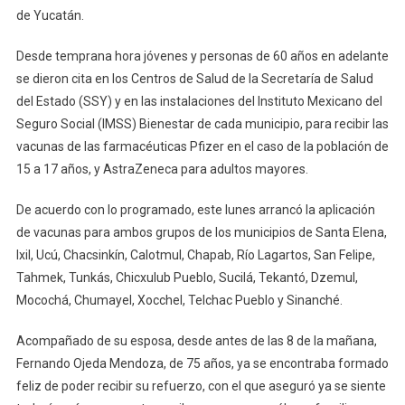
De
de Yucatán.
15
A
Desde temprana hora jóvenes y personas de 60 años en adelante
17
se dieron cita en los Centros de Salud de la Secretaría de Salud
Años
del Estado (SSY) y en las instalaciones del Instituto Mexicano del
De
Seguro Social (IMSS) Bienestar de cada municipio, para recibir las
Edad
vacunas de las farmacéuticas Pfizer en el caso de la población de
Y
15 a 17 años, y AstraZeneca para adultos mayores.
El
Refuerzo
De acuerdo con lo programado, este lunes arrancó la aplicación
Para
de vacunas para ambos grupos de los municipios de Santa Elena,
Los
Ixil, Ucú, Chacsinkín, Calotmul, Chapab, Río Lagartos, San Felipe,
Adultos
Tahmek, Tunkás, Chicxulub Pueblo, Sucilá, Tekantó, Dzemul,
Mayores
Mocochá, Chumayel, Xocchel, Telchac Pueblo y Sinanché.
En
Otros
Acompañado de su esposa, desde antes de las 8 de la mañana,
38
Fernando Ojeda Mendoza, de 75 años, ya se encontraba formado
Municipios
feliz de poder recibir su refuerzo, con el que aseguró ya se siente