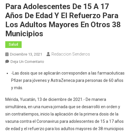
Para Adolescentes De 15 A 17
Años De Edad Y El Refuerzo Para
Los Adultos Mayores En Otros 38
Municipios
Salud
Redaccion Senderos
Diciembre 13, 2021
En
Deja Un Comentario
Sin
-Las dosis que se aplicarán corresponden a las farmacéuticas
Contratiempos
Pfizer para jóvenes y AstraZeneca para personas de 60 años
Arrancó
y más.
La
Vacunación
Mérida, Yucatán, 13 de diciembre de 2021.- De manera
Contra
simultánea, en una nueva jornada que se desarrolló en orden y
El
sin contratiempos, inicio la aplicación de la primera dosis de la
Coronavirus
vacuna contra el Coronavirus para adolescentes de 15 a 17 años
Para
de edad y el refuerzo para los adultos mayores de 38 municipios
Adolescentes