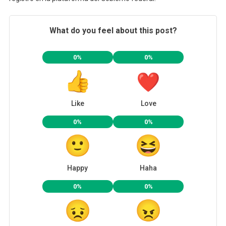
What do you feel about this post?
0%
0%
Like
Love
0%
0%
Happy
Haha
0%
0%