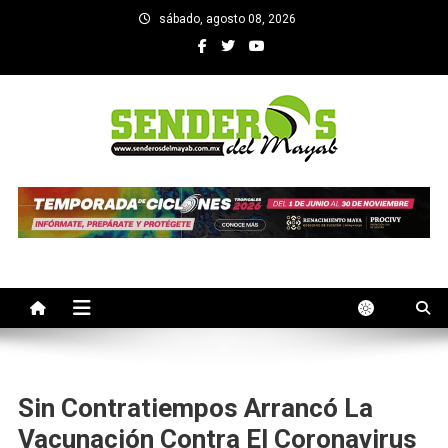
Saltar
sábado, agosto 08, 2026
al
contenido
SENDEROS DEL MAYAB
El medio informativo de Yucatan
Sin Contratiempos Arrancó La
Vacunación Contra El Coronavirus