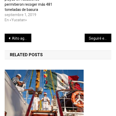
permitieron recoger más 481
toneladas de basura
septiembre 1, 2019
En «Yucatan»
Navegación
Alito agradece el voto de los priistas de Yucatán
Seguiré en la lucha dentro del PRI: Ivonne Ortega
de
RELATED POSTS
entradas