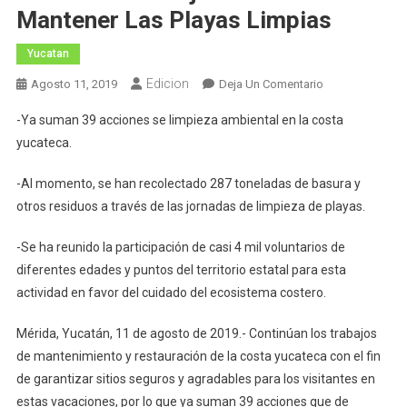
Mantener Las Playas Limpias
Yucatan
Edicion
En
Agosto 11, 2019
Deja Un Comentario
Sociedad
-Ya suman 39 acciones se limpieza ambiental en la costa
Y
yucateca.
Gobierno
Del
-Al momento, se han recolectado 287 toneladas de basura y
Estado
otros residuos a través de las jornadas de limpieza de playas.
Continúan
Trabajando
-Se ha reunido la participación de casi 4 mil voluntarios de
Para
diferentes edades y puntos del territorio estatal para esta
Mantener
actividad en favor del cuidado del ecosistema costero.
Las
Playas
Mérida, Yucatán, 11 de agosto de 2019.- Continúan los trabajos
Limpias
de mantenimiento y restauración de la costa yucateca con el fin
de garantizar sitios seguros y agradables para los visitantes en
estas vacaciones, por lo que ya suman 39 acciones que de