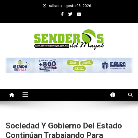
Saltar
sábado, agosto 08, 2026
al
contenido
SENDEROS DEL MAYAB
El medio informativo de Yucatan
Sociedad Y Gobierno Del Estado
Continúan Trabajando Para