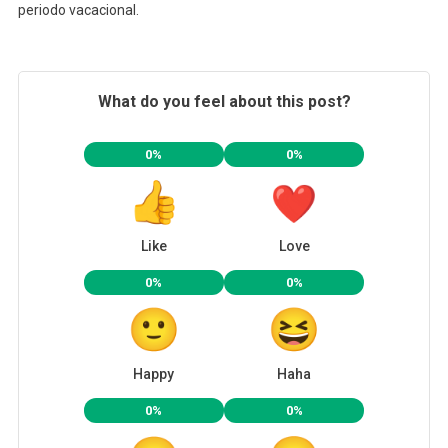
periodo vacacional.
What do you feel about this post?
0%
0%
Like
Love
0%
0%
Happy
Haha
0%
0%