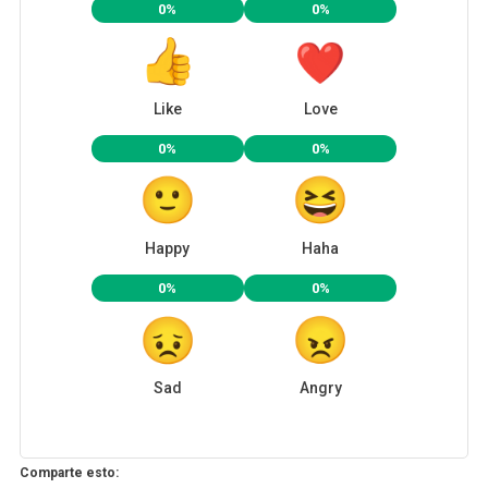
0%
0%
Like
Love
0%
0%
Happy
Haha
0%
0%
Sad
Angry
Comparte esto: