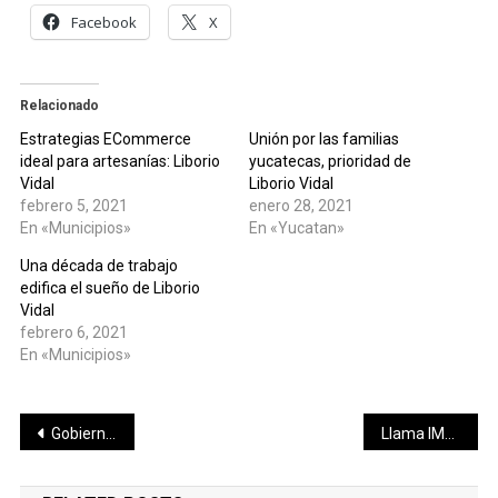
Facebook
X
Relacionado
Estrategias ECommerce
Unión por las familias
ideal para artesanías: Liborio
yucatecas, prioridad de
Vidal
Liborio Vidal
febrero 5, 2021
enero 28, 2021
En «Municipios»
En «Yucatan»
Una década de trabajo
edifica el sueño de Liborio
Vidal
febrero 6, 2021
En «Municipios»
Navegación
Gobierno del Estado suma esfuerzos para impulsar a las artesanas y artesanos del oriente de Yucatán
Llama IMSS a continuar con uso correcto de cubrebocas
de