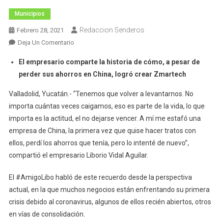
Municipios
Redaccion Senderos
Febrero 28, 2021
En
Deja Un Comentario
Tenemos
El empresario comparte la historia de cómo, a pesar de
Que
perder sus ahorros en China, logró crear Zmartech
Levantarnos:
Liborio
Valladolid, Yucatán.- “Tenemos que volver a levantarnos. No
Vidal
importa cuántas veces caigamos, eso es parte de la vida, lo que
importa es la actitud, el no dejarse vencer. A mí me estafó una
empresa de China, la primera vez que quise hacer tratos con
ellos, perdí los ahorros que tenía, pero lo intenté de nuevo”,
compartió el empresario Liborio Vidal Aguilar.
El #AmigoLibo habló de este recuerdo desde la perspectiva
actual, en la que muchos negocios están enfrentando su primera
crisis debido al coronavirus, algunos de ellos recién abiertos, otros
en vías de consolidación.