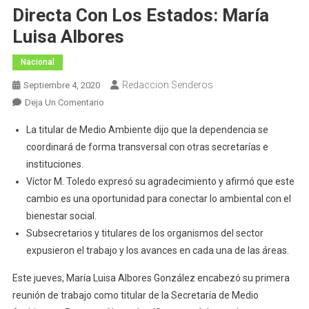
Directa Con Los Estados: María
Luisa Albores
Nacional
Redaccion Senderos
Septiembre 4, 2020
En
Deja Un Comentario
Trabajará
La titular de Medio Ambiente dijo que la dependencia se
SEMARNAT
coordinará de forma transversal con otras secretarías e
Mediante
instituciones.
Comités
Víctor M. Toledo expresó su agradecimiento y afirmó que este
Locales
Y
cambio es una oportunidad para conectar lo ambiental con el
Comunicación
bienestar social.
Directa
Subsecretarios y titulares de los organismos del sector
Con
expusieron el trabajo y los avances en cada una de las áreas.
Los
Estados:
Este jueves, María Luisa Albores González encabezó su primera
María
reunión de trabajo como titular de la Secretaría de Medio
Luisa