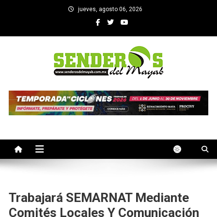
Saltar
jueves, agosto 06, 2026
al
contenido
SENDEROS DEL MAYAB
El medio informativo de Yucatan
Trabajará SEMARNAT Mediante
Comités Locales Y Comunicación