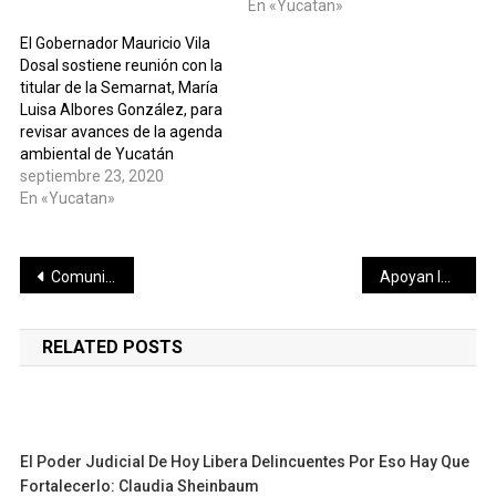
En «Yucatan»
El Gobernador Mauricio Vila
Dosal sostiene reunión con la
titular de la Semarnat, María
Luisa Albores González, para
revisar avances de la agenda
ambiental de Yucatán
septiembre 23, 2020
En «Yucatan»
Navegación
Comunicado de la Secretaria de Salud del Estado de Yucatán
Apoyan la economía y salud visual de estudiantes
de
RELATED POSTS
entradas
El Poder Judicial De Hoy Libera Delincuentes Por Eso Hay Que
Fortalecerlo: Claudia Sheinbaum